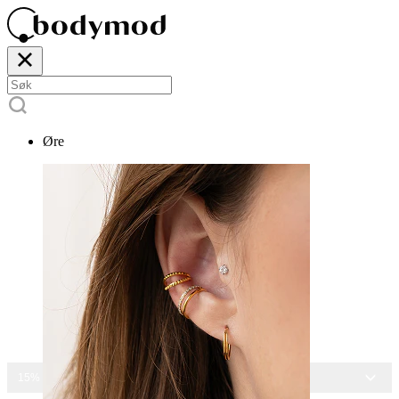
Øre
15% RABATT PÅ ALLE SMYKKER