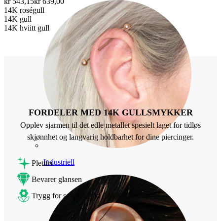
kr 543,15
kr 639,00
14K roségull
14K gull
14K hviitt gull
FORDELER MED 14K GULLSMYKKER
Opplev sjarmen til det edle metallet spesielt laget for tidløs
skjønnhet og langvarig holdbarhet for dine piercinger.
Industriell
Plettfri
Bevarer glansen
Trygg for sensitiv hud (hypoallergen)