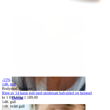
Øyebryn
-15%
14K gull
Bodymod Premium
Ring av 14 karat gull med stenbesatt halvsirkel og hengsel
kr 1 010,65
kr 1 189,00
Dermal
14K gull
14K hviitt gull