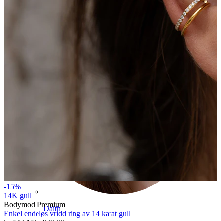
Conch
-15%
14K gull
Bodymod Premium
Daith
Enkel endeløs vridd ring av 14 karat gull