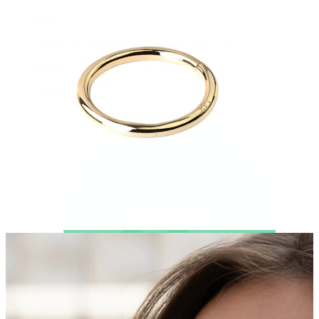
Nyhet
Kjøp 4, betal for 3
Shop Bodymod Moments
Brands
Brands