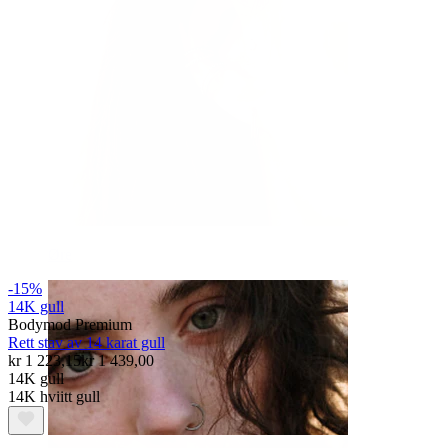
Øre
-15%
14K gull
Bodymod Premium
Rett stav av 14 karat gull
kr 1 223,15
kr 1 439,00
14K gull
14K hviitt gull