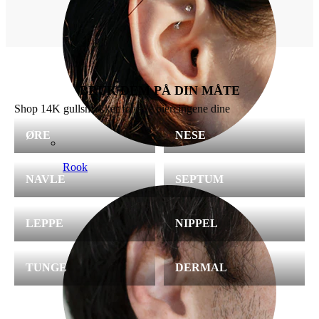
BRUK DEM PÅ DIN MÅTE
Shop 14K gullsmykker for alle piercingene dine
ØRE
NESE
Rook
NAVLE
SEPTUM
LEPPE
NIPPEL
TUNGE
DERMAL