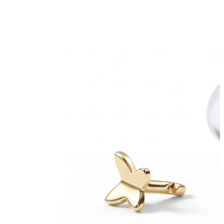
Bodymod Essentials
Kjøp 4, betal for 3
Shop etter type
Smykketype