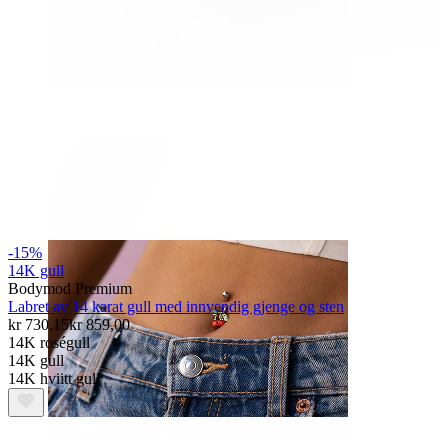
Nese
-15%
14K gull
Bodymod Premium
Labret av 14 karat gull med innvendig gjenge og sten
kr 730,15
kr 859,00
14K roségull
14K gull
14K hviitt gull