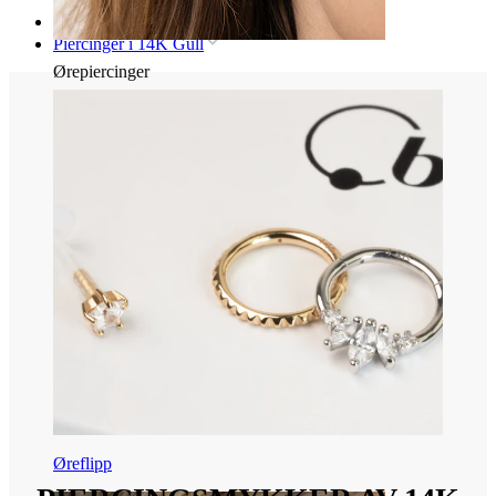
Hjem
Piercinger i 14K Gull
Ørepiercinger
Øreflipp