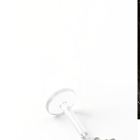
Vanntett
Ørepiercinger