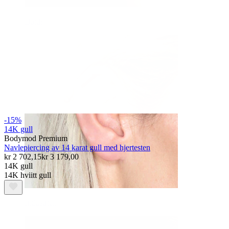
Daith
-15%
14K gull
Bodymod Premium
Navlepiercing av 14 karat gull med hjertesten
kr 2 702,15
kr 3 179,00
14K gull
14K hviitt gull
Industriell