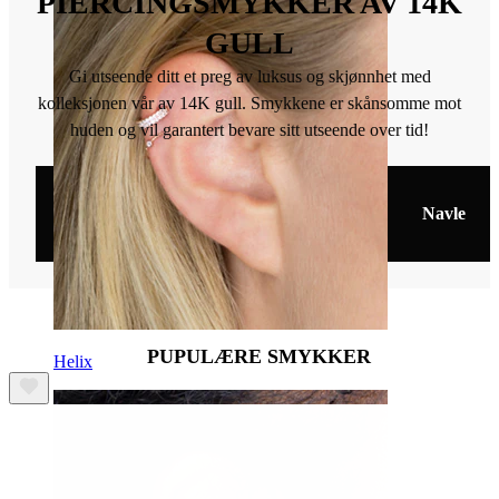
PIERCINGSMYKKER AV 14K
GULL
Gi utseende ditt et preg av luksus og skjønnhet med
kolleksjonen vår av 14K gull. Smykkene er skånsomme mot
huden og vil garantert bevare sitt utseende over tid!
Øre
Nese
Ring
Navle
PUPULÆRE SMYKKER
Helix