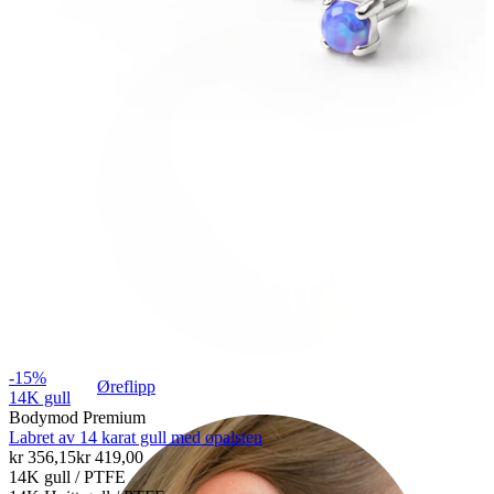
-15%
Øreflipp
14K gull
Bodymod Premium
Labret av 14 karat gull med opalsten
kr 356,15
kr 419,00
14K gull / PTFE