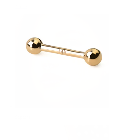
Navle
Septum