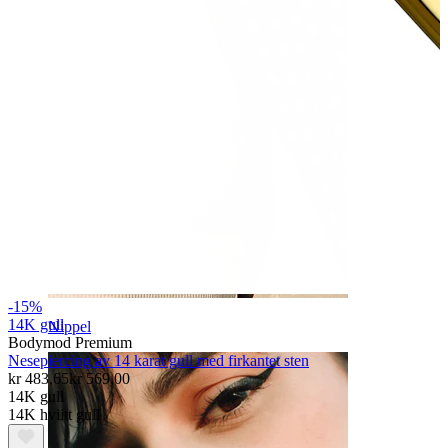
-15%
14K gull
Nippel
Bodymod Premium
Nesepiercing av 14 karat gull med firkantet sten
kr 483,65
kr 569,00
14K gull
14K hviitt gull