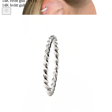
14K Hvitt gull / PTFE
14K hviitt gull
Helix