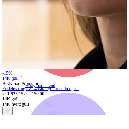
-15%
14K gull
Bodymod Premium
Bodymod Trend
Endeløs ring av 14 karat gull med hengsel
kr 1 835,15
kr 2 159,00
14K gull
14K hviitt gull