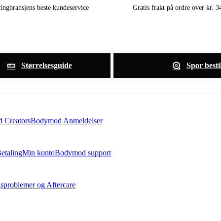
cingbransjens beste kundeservice
Gratis frakt på ordre over kr. 34
Størrelsesguide
Spor besti
 Creators
Bodymod Anmeldelser
etaling
Min konto
Bodymod support
gsproblemer og Aftercare