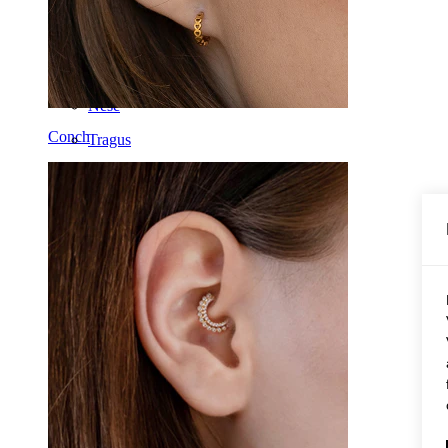
Klipps
Labret
Tunge
Nese
Conch
Tragus
Barbell
Rook
Daith
Hestesko
Ring
Verktøy
Buet barbell
Øreflipp
Titan