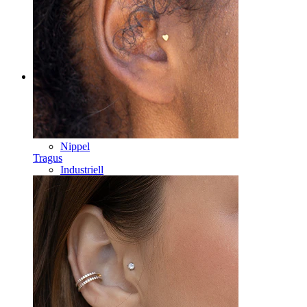
Kategorier
Navle
Leppe
Nippel
Tragus
Industriell
Dermal
Helix
Øre
Septum
14K gull