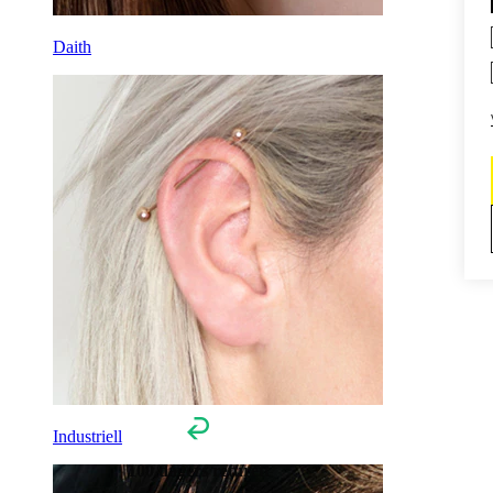
Daith
Industriell
100 dagers returett