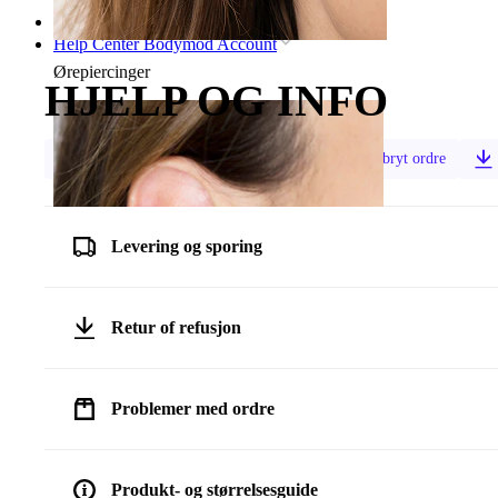
Hjem
Help Center Bodymod Account
Ørepiercinger
HJELP OG INFO
Spor ordre
Returner ordre
Avbryt ordre
Levering og sporing
Retur of refusjon
Problemer med ordre
Øreflipp
Produkt- og størrelsesguide