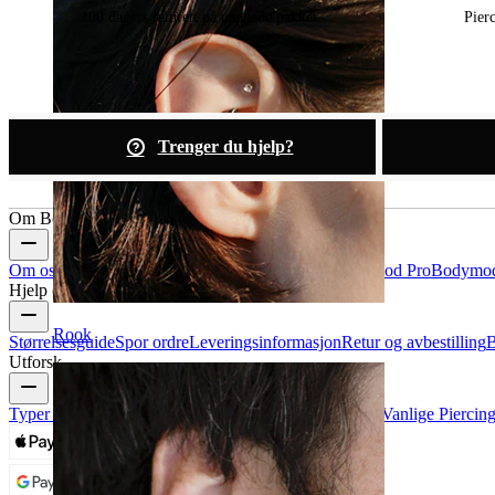
100 dagers returett på uåpnede pakker
Pier
Trenger du hjelp?
Om Bodymod
Om oss
Blogg
Betingelser og vilkår
Kontakt oss
Bodymod Pro
Bodymod
Hjelp og info
Rook
Størrelsesguide
Spor ordre
Leveringsinformasjon
Retur og avbestilling
B
Utforsk
Typer Piercingsmykker
Piercingsmykkenes Materialer
Vanlige Piercin