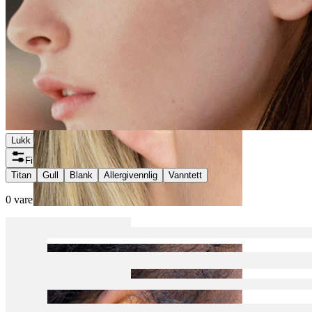
Lukk
Filtre
Titan
Gull
Blank
Allergivennlig
Vanntett
0 varer funnet
Helix