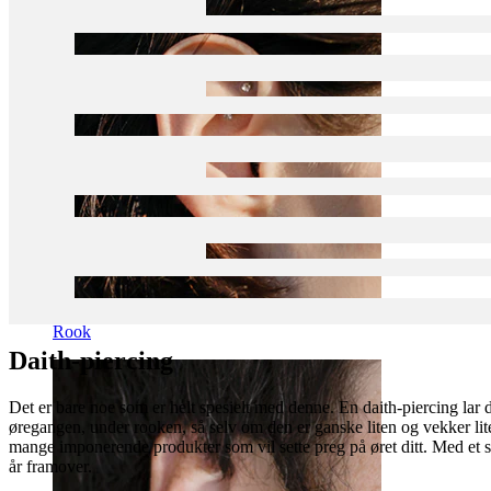
Rook
Daith-piercing
Det er bare noe som er helt spesielt med denne. En daith-piercing lar
øregangen, under rooken, så selv om den er ganske liten og vekker lit
mange imponerende produkter som vil sette preg på øret ditt. Med et s
år framover.