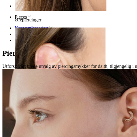
Hjem
Pieces
Ørepiercinger
Kroppsplassering
Øre
Daith
Piercingsmykker for daith
Utforsk vårt brede utvalg av piercingsmykker for daith, tilgjengelig i u
Øreflipp