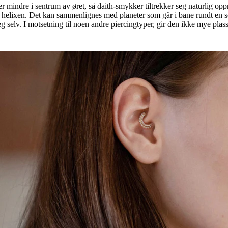
ler mindre i sentrum av øret, så daith-smykker tiltrekker seg naturlig opp
eller helixen. Det kan sammenlignes med planeter som går i bane rundt en
eg selv. I motsetning til noen andre piercingtyper, gir den ikke mye plas