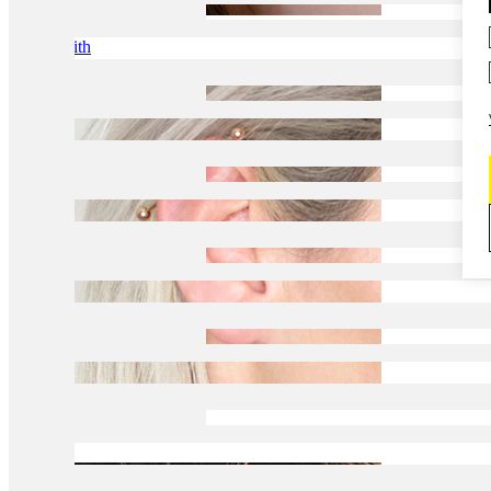
Daith
Industriell