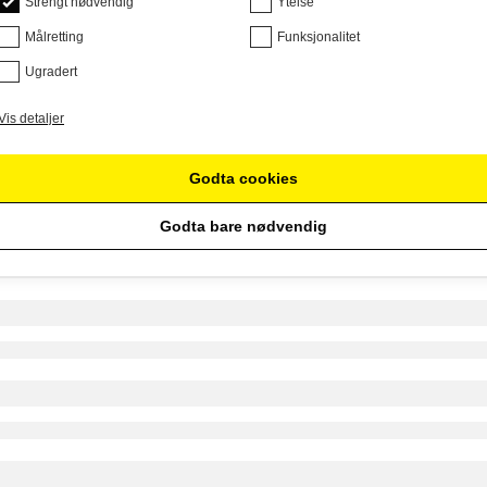
Strengt nødvendig
Ytelse
Målretting
Funksjonalitet
Ugradert
Vis detaljer
Godta cookies
Godta bare nødvendig