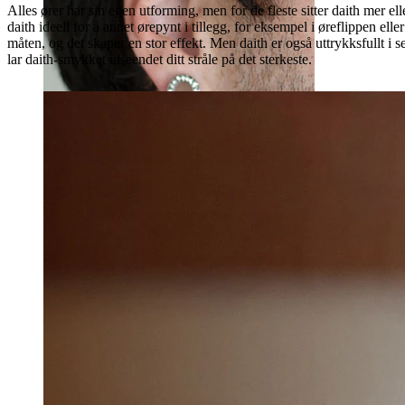
Alles ører har sin egen utforming, men for de fleste sitter daith mer el
daith ideell for å annet ørepynt i tillegg, for eksempel i øreflippen 
måten, og det skaper en stor effekt. Men daith er også uttrykksfullt i s
lar daith-smykket utseendet ditt stråle på det sterkeste.
Stretching