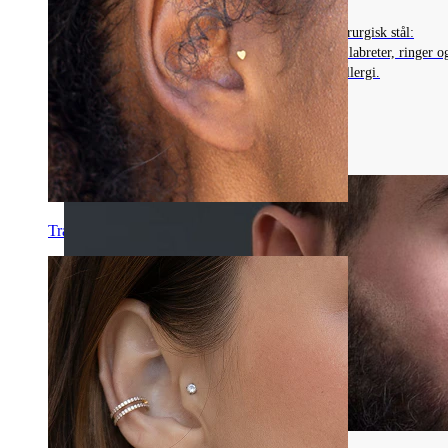
Oppdag fordelene med piercingsmykker av kirurgisk stål:
rimelige, skinnende og rustsikker. Perfekt for labreter, ringer o
barbells, men må unngåes hvis du har nikkelallergi.
Les mer
Tragus