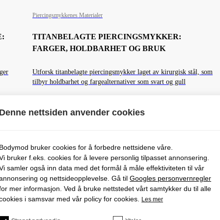
Piercingsmykkenes Materialer
:
TITANBELAGTE PIERCINGSMYKKER:
FARGER, HOLDBARHET OG BRUK
ger
Utforsk titanbelagte piercingsmykker laget av kirurgisk stål, som
tilbyr holdbarhet og fargealternativer som svart og gull
Les mer
Denne nettsiden anvender cookies
Bodymod bruker cookies for å forbedre nettsidene våre.
Vi bruker f.eks. cookies for å levere personlig tilpasset annonsering.
Vi samler også inn data med det formål å måle effektiviteten til vår
annonsering og nettsideopplevelse. Gå til
Googles personvernregler
for mer informasjon. Ved å bruke nettstedet vårt samtykker du til alle
cookies i samsvar med vår policy for cookies.
Les mer