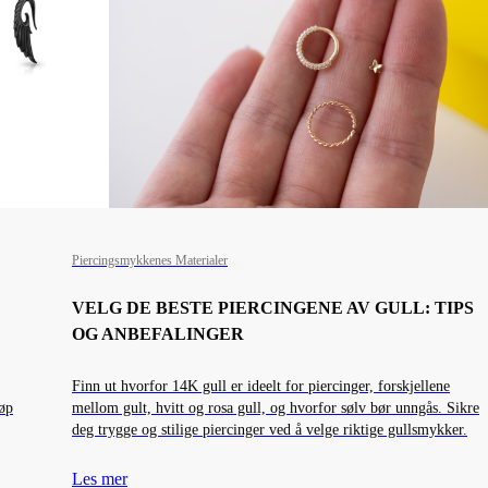
Piercingsmykkenes Materialer
VELG DE BESTE PIERCINGENE AV GULL: TIPS
OG ANBEFALINGER
Finn ut hvorfor 14K gull er ideelt for piercinger, forskjellene
øp
mellom gult, hvitt og rosa gull, og hvorfor sølv bør unngås. Sikre
deg trygge og stilige piercinger ved å velge riktige gullsmykker.
Les mer