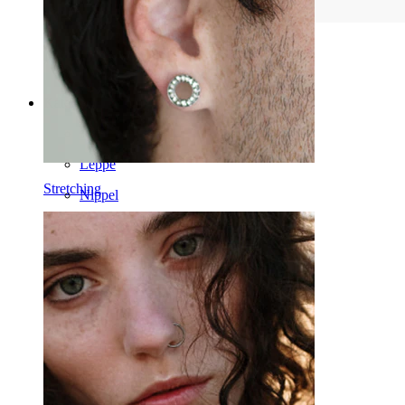
Kategorier
Navle
Leppe
Stretching
Nippel
Industriell
Dermal
Helix
Øre
Septum
14K gull