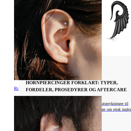
Piercingsmykkenes Materialer
HORNPIERCINGER FORKLART: TYPER,
Rook
FORDELER, PROSEDYRER OG AFTERCARE
Finn mer ut om hornpiercinger, fra eldgamle utsmykninger til
moderne smykker som plugger og tunneler. Lær om etisk innkj
og bærekraft.
Les mer