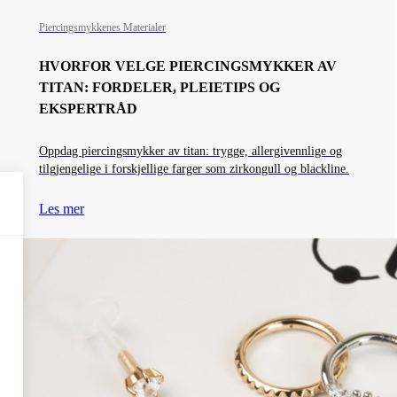
Piercingsmykkenes Materialer
HVORFOR VELGE PIERCINGSMYKKER AV
TITAN: FORDELER, PLEIETIPS OG
EKSPERTRÅD
Oppdag piercingsmykker av titan: trygge, allergivennlige og
tilgjengelige i forskjellige farger som zirkongull og blackline.
Les mer