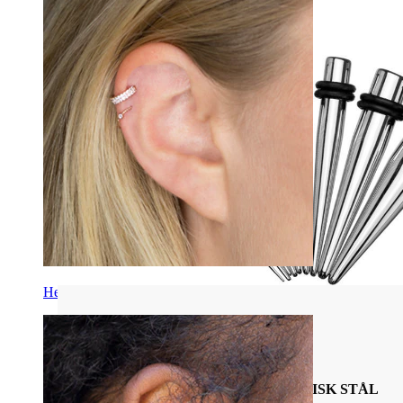
11 oppslager
Helix
Piercingsmykkenes Materialer
DEN KOMPLETTE GUIDEN TIL
PIERCINGSMYKKER AV KIRURGISK STÅL