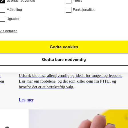
Strengt nødvendig
Ytelse
Målretting
Funksjonalitet
Ugradert
Vis detaljer
Piercingsmykkenes Materialer
Godta cookies
BIOPLAST I PIERCINGER: FORDELER,
BRUKSOMRÅDE OG SAMMENLIGNING MED
Godta bare nødvendig
PTFE
r
Utforsk bioplast, allergivennlig og ideelt for tungen og leppene.
 om
Lær mer om fordelene, og det som killer dem fra PTFE, og
hvorfor det er et bærekraftig valg.
Les mer