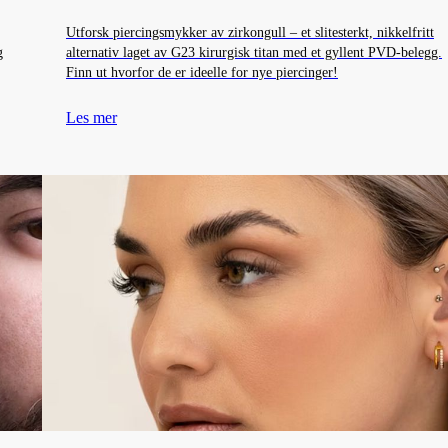
Utforsk piercingsmykker av zirkongull – et slitesterkt, nikkelfritt
g
alternativ laget av G23 kirurgisk titan med et gyllent PVD-belegg.
Finn ut hvorfor de er ideelle for nye piercinger!
Les mer