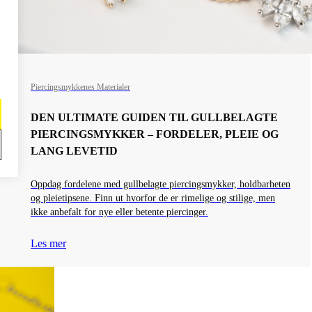
Piercingsmykkenes Materialer
DEN ULTIMATE GUIDEN TIL GULLBELAGTE
PIERCINGSMYKKER – FORDELER, PLEIE OG
LANG LEVETID
Oppdag fordelene med gullbelagte piercingsmykker, holdbarheten
og pleietipsene. Finn ut hvorfor de er rimelige og stilige, men
ikke anbefalt for nye eller betente piercinger.
Les mer