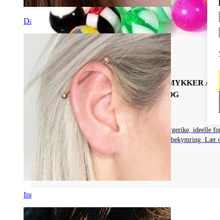
Daith
Piercingsmykkenes Materialer
FÅ KUNNSKAP OM PIERCCINGSMYKKER AV
AKRYL: FORDELER, ULEMPER OG
SIKKERHETSTILTAK
Utforsk piercingsmykker i akryl: fleksible, fargerike, ideelle fo
helbredede piercinger hvis nikkelallergi er en bekymring. Lær
begrensninger og fordeler.
Les mer
Industriell