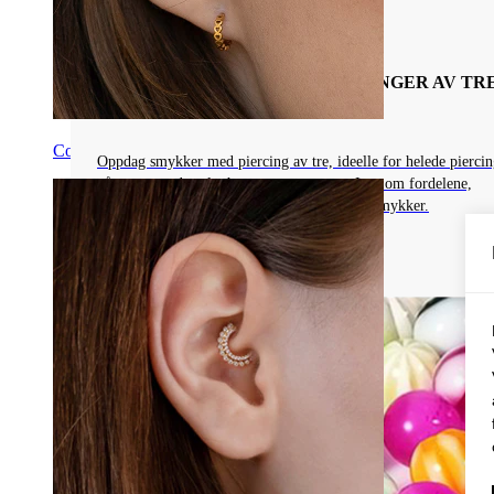
Piercingsmykkenes Materialer
EN GRUNDIG GUIDE TIL PIERCINGER AV TRE
STILER, FORDELER OG PLEIE
Conch
Oppdag smykker med piercing av tre, ideelle for helede piercin
på grunn av dens letthet og porøse natur. Lær om fordelene,
pleietipsene og når du bør unngå å bruke tresmykker.
Les mer