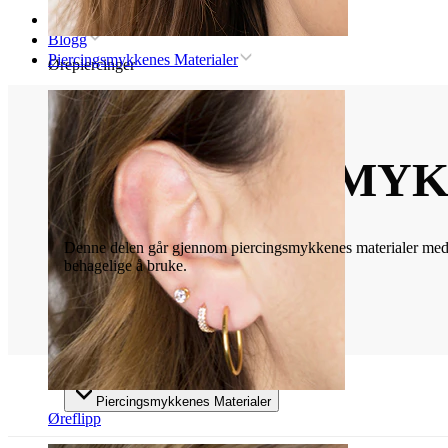
Hjem
Blogg
Piercingsmykkenes Materialer
Ørepiercinger
PIERCINGSMYK
Denne delen går gjennom piercingsmykkenes materialer med en
behagelige å bruke.
Piercingsmykkenes Materialer
Øreflipp