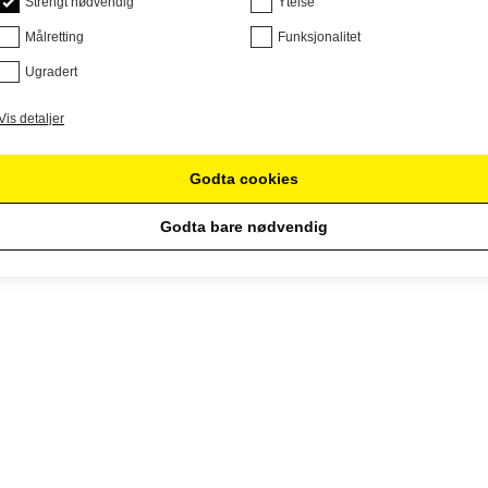
Strengt nødvendig
Ytelse
Målretting
Funksjonalitet
Ugradert
Vis detaljer
Godta cookies
Godta bare nødvendig