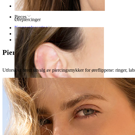
Hjem
Pieces
Ørepiercinger
Kroppsplassering
Øre
Øreflipp
Piercingsmykker for øreflippene
Utforsk et bredt utvalg av piercingsmykker for øreflippene: ringer, labr
Øreflipp