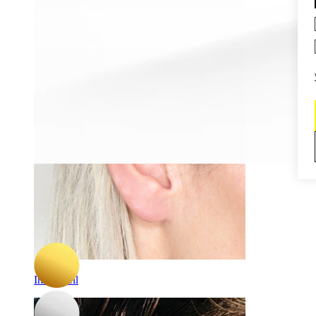
Daith
-15%
3 for 2
Par
Bodymod Premium
Et par huggiehoops i titan
kr 220,15
kr 259,00
Industriell