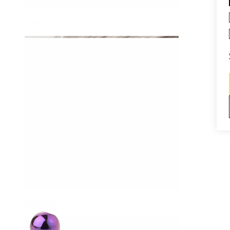
Daith
Industriell