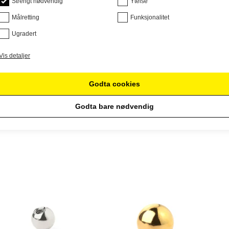
Strengt nødvendig
Ytelse
Målretting
Funksjonalitet
Ugradert
Vis detaljer
Godta cookies
Godta bare nødvendig