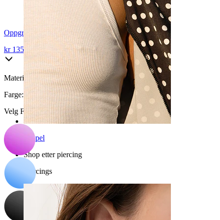
Oppgrader til titan med forbedret lås
kr 135,15
kr 159,00
Materiale:
Kirurgisk stål
Farge
:
Velg Farge
Nippel
Shop etter piercing
Piercings