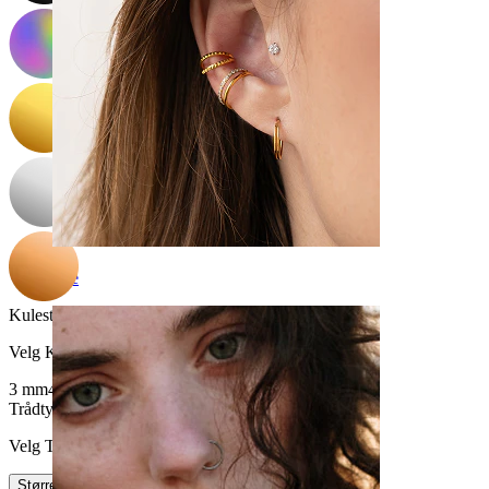
Øre
Kulestørrelse
:
Velg Kulestørrelse
3 mm
4 mm
5 mm
6 mm
10 mm
8 mm
Trådtykkelse
:
Velg Trådtykkelse
Størrelse