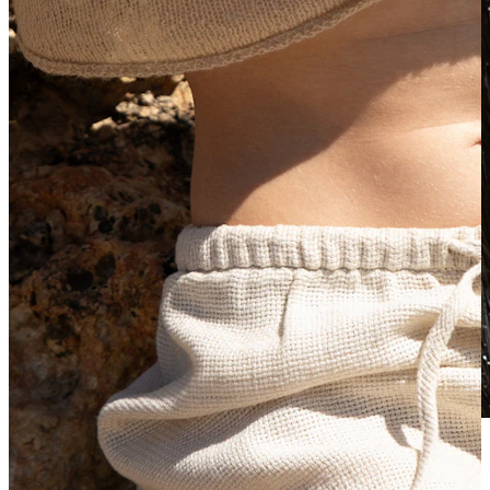
Vanntett
Ørepiercinger