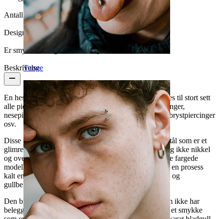
Antall enheter:
1
Design:
Enkel
Er smykket belagt?:
Ja, hele smykket
Tunge
Beskrivelse
En hestesko kalles også for en horseshoe og kan brukes til stort sett
alle piercinger, som f.eks. i ørepiercinger, tragus piercinger,
nesepiercinger, leppepiercinger, øyenbrynspiercinger, brystpiercinger
osv.
Disse piercingsmykker er alle laget av ekte kirurgisk stål som er et
glimrende smykkemateriale. Kirurgisk stål frigir nemlig ikke nikkel
og overholder alle EU's regler for piercingsmykker. De fargede
modellene har alle fått deres flotte belegg ved hjelp av en prosess
kalt en anodisering. Det eneste unntaket er den blanke og
gullbelagte modellen.
Den blanke versjonen er i høypolert kirurgisk stål, som ikke har
belegg. Velger du modellen med gullbelegg mottar du et smykke
som er laget av ren kirurgisk stål og er belagt med 14 karat bladgull.