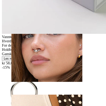
Navle
Vanntett
Hverdagsbruk
For de fleste hudtyper
Holdbar
Ganske enkelt
Les mer
kr 58,65
kr 69,00
-15%
Septum