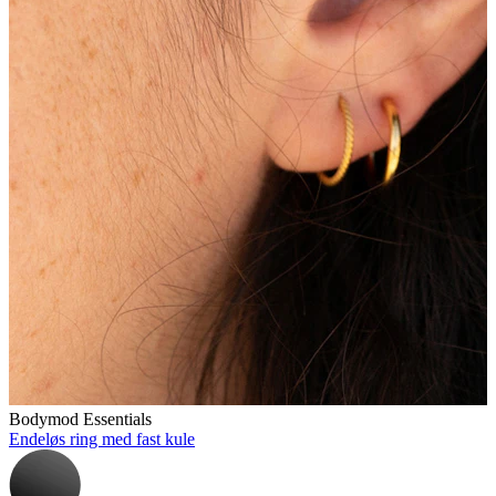
Stretching
14K gullsmykker
Bodymod Essentials
Endeløs ring med fast kule
Shop titan