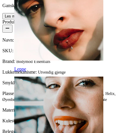
Ganske enkelt
Les mer
Produktdetaljer
Navn:
Hestesko med kuler
SKU:
Horseshoe-28
Brand:
Bodymod Essentials
Leppe
Lukkemekanisme:
Utvendig gjenge
Smykketype:
Horseshoe
Plassering:
Tragus, Snug, Septum, Rook, Nippel, Øreflipp, Helix,
Øyenbryn, Daith, Anti-tragus, Forward helix, Leppe, Intimate
Materiale:
Kirurgisk stål
Kulestørrelse:
3 mm.
Beleggtype:
Ionimplantering