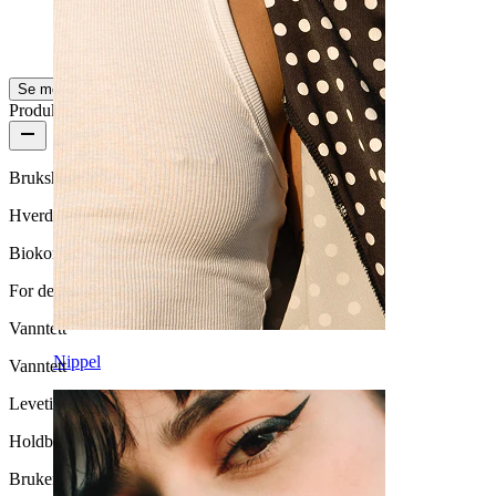
fantastisk!
Caro
Bekreftet kjøp
Se mer
Produktkvalitet
Brukshyppighet
Hverdagsbruk
Biokompatibilitet
For de fleste hudtyper
Vanntett
Nippel
Vanntett
Levetid
Holdbar
Brukervennlighet