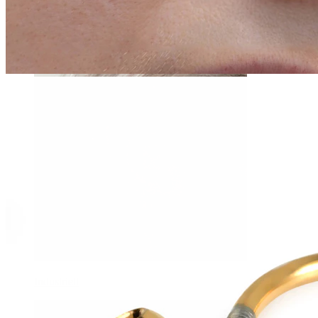
Daith
Industriell