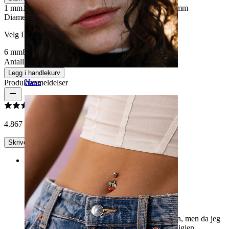
1 mm
1,2 mm
1,6 mm
2 mm
2,4 mm
3 mm
4 mm
5 mm
6 mm
Diameter
:
Velg Diameter
6 mm
8 mm
10 mm
11 mm
12 mm
13 mm
16 mm
Antall: 1
Endre
Legg i handlekurv
Nese
Produktanmeldelser
4.8
67 anmeldelser
Skrive en omtale
Rating
Den ene kula vil ikke festes
Hesteskoen gikk smooth inn i septum piercingen, men da jeg
skulle stramme kula på igjen ville den ikke sitte igjen.