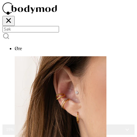
Øre
15% RABATT PÅ ALLE SMYKKER