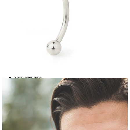
Bodymod Essentials
Kjøp 4, betal for 3
Shop etter type
Smykketype