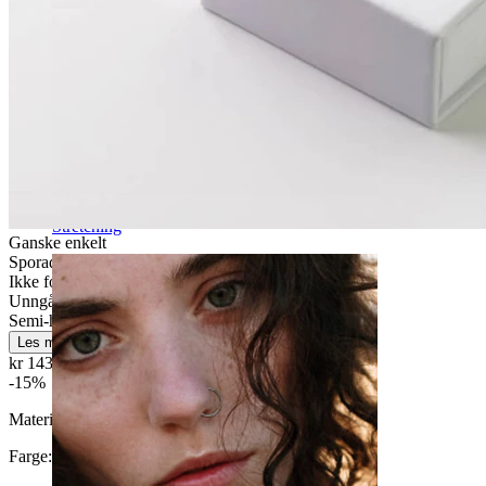
Stretching
Ganske enkelt
Sporadisk bruk
Ikke for sensitiv hud
Unngå vann
Semi-holdbar
Les mer
kr 143,65
kr 169,00
-15%
Materiale:
Messing
Farge
: