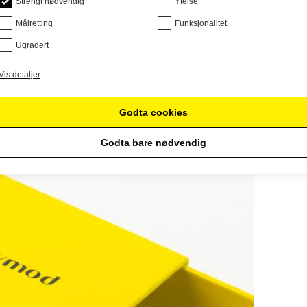
Strengt nødvendig
Ytelse
Målretting
Funksjonalitet
Ugradert
Vis detaljer
Godta cookies
Godta bare nødvendig