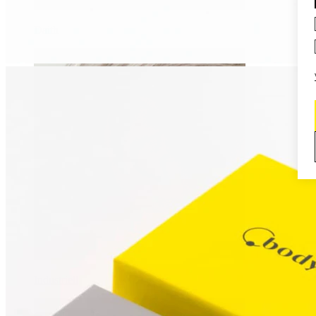
Daith
Industriell