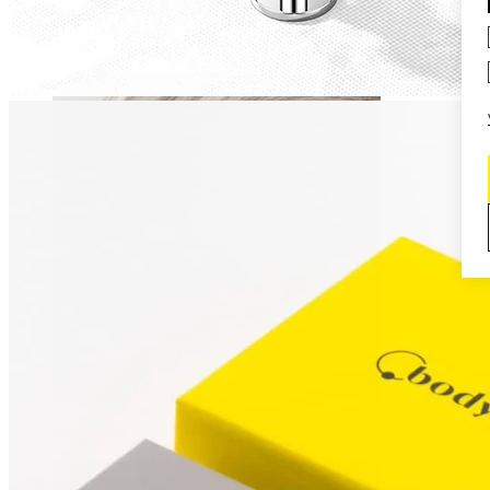
Daith
Industriell