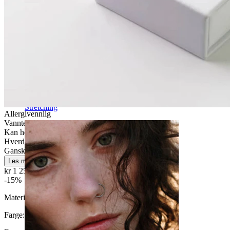
Stretching
Allergivennlig
Vanntett
Kan holde livet ut
Hverdagsbruk
Ganske enkelt
Les mer
kr 1 257,15
kr 1 479,00
-15%
Materiale:
14K gull
Farge:
Gull