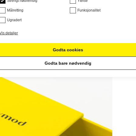
Strengt nødvendig
Ytelse
Målretting
Funksjonalitet
Ugradert
Vis detaljer
Godta cookies
Godta bare nødvendig