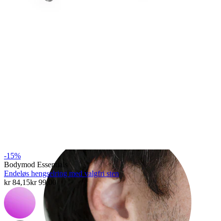
Rook
-15%
Bodymod Essentials
Endeløs hengselring med valgfri sten
kr 84,15
kr 99,00