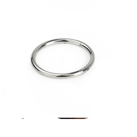
Conch
Daith