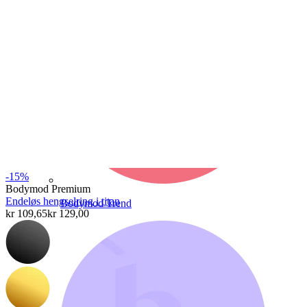
-15%
Bodymod Premium
Endeløs hengselring i titan
Bodymod Trend
kr 109,65
kr 129,00