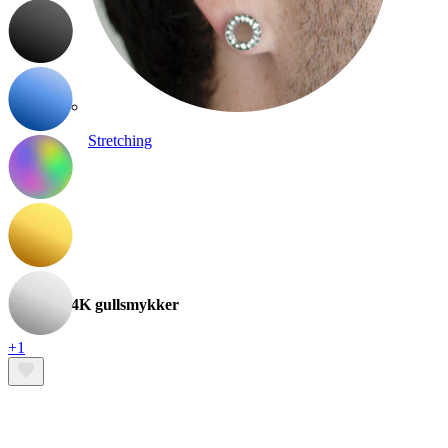
Stretching
14K gullsmykker
+1
Shop titan