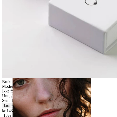
Stretching
Brukervennligt
Moderat bruk
Ikke for sensitiv hud
Unngå vann
Semi-holdbar
Les mer
kr 143,65
kr 169,00
-15%