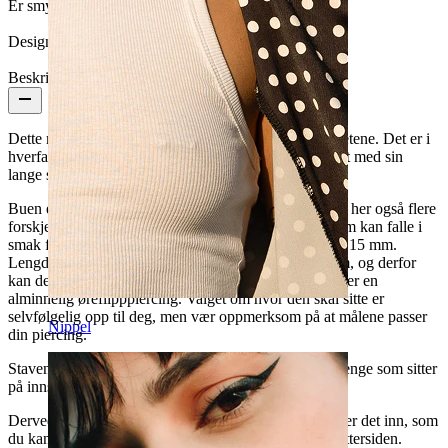
Er smykket belagt?:
Ja, kulen
Design Height:
15 mm
Beskrivelse
Dette må være en av de litt mer opsiktsvekkende labretene. Det er i
hverfall vanskelig å ikke legge merke til dette smykket med sin
lange stenbelagte bue.
Buen er laget av messing, og deretter belagt og du har her også flere
forskjellige farger å velge mellom. Rosegull er noe som kan falle i
smak for deg. Buen er forholdsvis lang, den måler ca 15 mm.
Lengden på den øvre delen av dette smykket er 15mm, og derfor
kan den også sitte som en utrolig fet helix peircing, eller en
alminnelig øreflipppiercing. Valget om hvor den skal sitte er
selvfølgelig opp til deg, men vær oppmerksom på at målene passer
Nippel
din piercing.
Staven kommer i flere lengder og er utstyrt med en gjenge som sitter
på innsiden av staven.
Derved slipper du å stikke deg på smykket når du setter det inn, som
du kan gjøre med allminnelige gjenger som sitter på yttersiden.