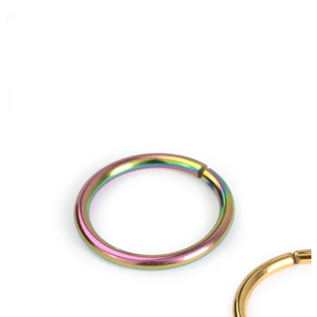
Øreflipp