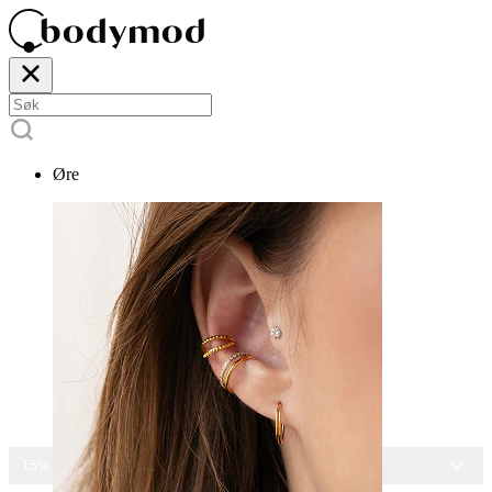
Øre
15% RABATT PÅ ALLE SMYKKER