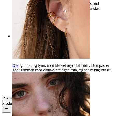
Den beholder sin skjønnhet lenge, men etter en stund
oksiderer den og farger huden grønnlig, som smykker.
Niki
Bekreftet kjøp
AI-oversatt
Vis original
Rating
Ryddig, elegant
Deilig, liten og tynn, men likevel iøynefallende. Den passer
Øre
godt sammen med daith-piercingen min, og ser veldig bra ut.
Szandra
Bekreftet kjøp
AI-oversatt
Vis original
Se mer
Produktkvalitet