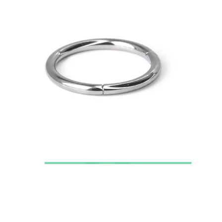
Nyhet
Kjøp 4, betal for 3
Shop Bodymod Moments
Brands
Brands