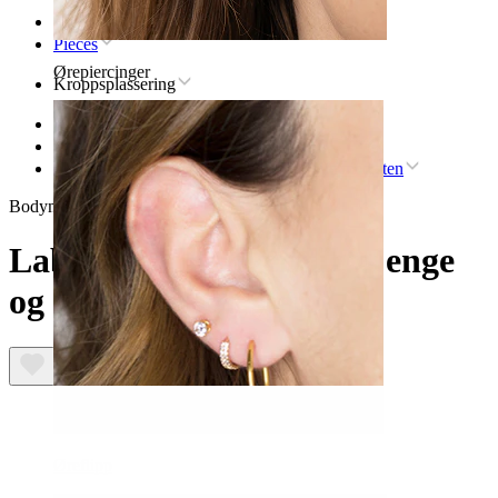
Hjem
Pieces
Ørepiercinger
Kroppsplassering
Øre
Conch
Labret med innvendig gjenge og lett bue med sten
Bodymod Trend
Labret med innvendig gjenge
og lett bue med sten
Øreflipp