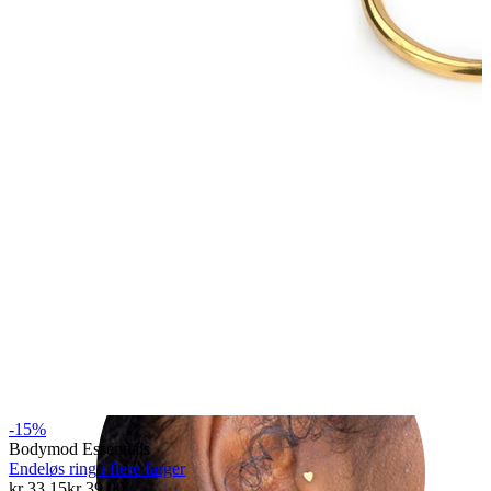
Helix
-15%
Bodymod Essentials
Endeløs ring i flere farger
kr 33,15
kr 39,00