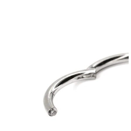
Bodymod Care
Bodymod Premium