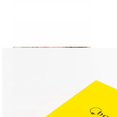
Daith
Industriell