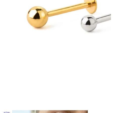
Øyebryn
Dermal