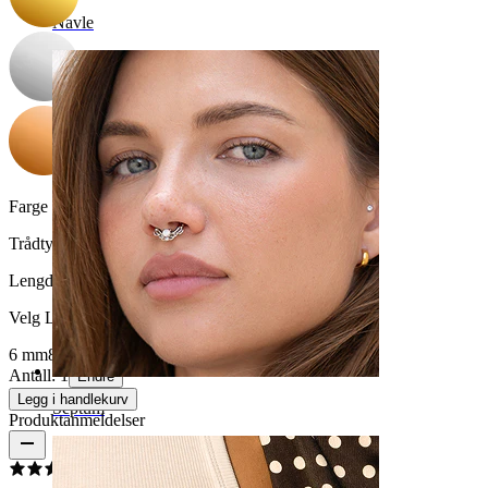
Navle
Farge på sten:
Klar
Trådtykkelse:
1,2 mm
Lengde
:
Velg Lengde
6 mm
8 mm
Antall: 1
Endre
Legg i handlekurv
Septum
Produktanmeldelser