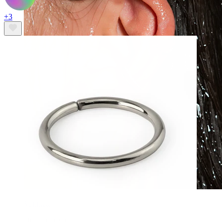
+3
Vanntett
Ørepiercinger