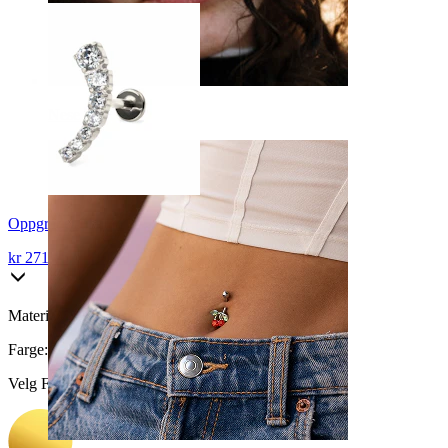
Nese
Oppgrader til titan
kr 271,15
kr 319,00
Materiale:
Kirurgisk stål / Messing
Farge
:
Velg Farge