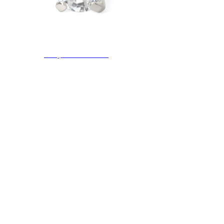
Bodymod Essentials
Kjøp 4, betal for 3
Shop etter type
Smykketype