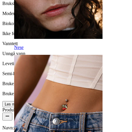
Brukshyppighet
Moderat bruk
Biokompatibilitet
Ikke for sensitiv hud
Vanntett
Nese
Unngå vann
Levetid
Semi-holdbar
Brukervennlighet
Brukervennligt
Les mer
Produktdetaljer
Navn:
Labret med innvendig gjenge og lett bue med sten