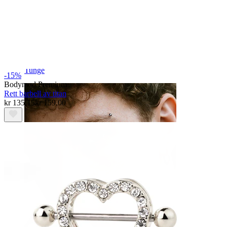
Tunge
-15%
Bodymod Premium
Rett barbell av titan
kr 135,15
kr 159,00