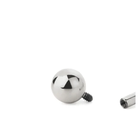
Stretching
14K gullsmykker
Shop titan