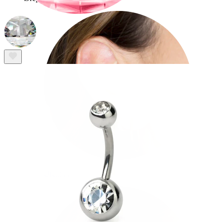
Øreflipp