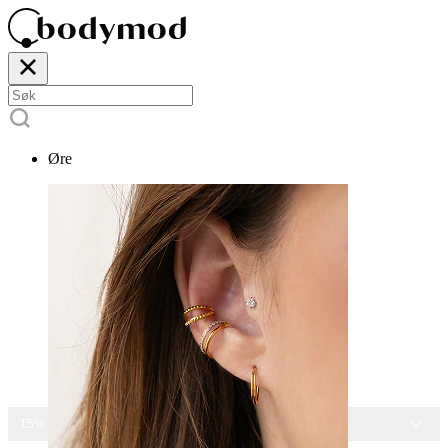
Øre
15% RABATT PÅ ALLE SMYKKER