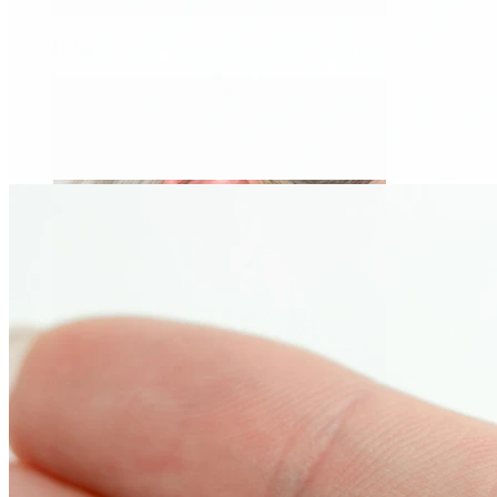
Daith
Industriell