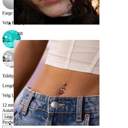
Farge på sten
:
Velg Farge på sten
Nese
Trådtykkelse:
1,6 mm
Lengde
:
Velg Lengde
12 mm
14 mm
Antall: 1
Endre
Legg i handlekurv
Produktanmeldelser