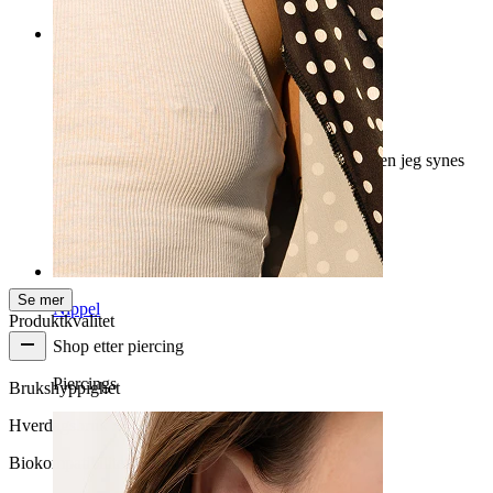
Rating
Stor
Kulene er veldig store. De glitrer veldig fint. Men jeg synes
de er for store for en brystvorte.
Anouk
Bekreftet kjøp
AI-oversatt
Vis original
Se mer
Nippel
Produktkvalitet
Shop etter piercing
Piercings
Brukshyppighet
Hverdagsbruk
Biokompatibilitet