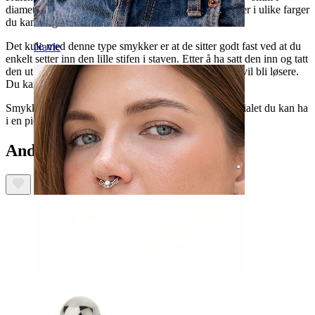
diameter. På midten er det plassert en sten som kommer i ulike farger
du kan velge mellom.
Det kule med denne type smykker er at de sitter godt fast ved at du
Navle
enkelt setter inn den lille stifen i staven. Etter å ha satt den inn og tatt
den ut i over en lengre periode, vil du oppleve at den vil bli løsere.
Du kan enkelt bøye stiften for å få de strammet opp.
Smykket er laget av titan som er en av det beste materialet du kan ha
i en piercing.
Andre har også kjøpt
Septum