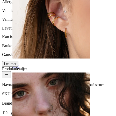
Allergivennlig
Vanntett
Vanntett
Levetid
Kan holde livet ut
Brukervennlighet
Ganske enkelt
Les mer
Øre
Produktdetaljer
Navn:
Nipplebarbell laget av titan med gjengeløs push-in med stener
SKU:
Nipple-100
Brand:
Bodymod Premium
Trådtykkelse:
1,6 mm