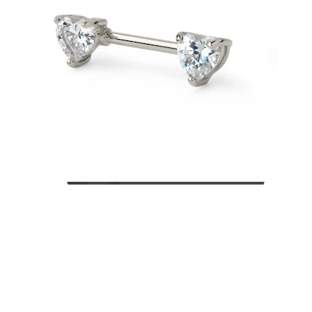
Bodymod Care
Bodymod Premium