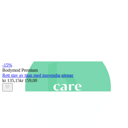
Nyhet
Kjøp 4, betal for 3
Shop Bodymod Moments
Brands
Brands
-15%
Bodymod Premium
Rett stav av titan med innvendig gjenge
kr 135,15
kr 159,00