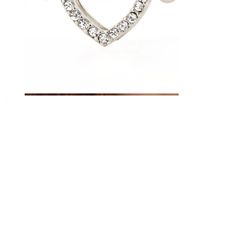
Øyebryn
Dermal