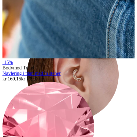
Conch
-15%
Bodymod Trend
Navlering i titan med to stener
kr 169,15
kr 199,00
Daith