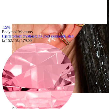
-15%
Bodymod Moments
Hjerteformet brystpiercing med skinnende sten
kr 152,15
kr 179,00
Vanntett
Ørepiercinger