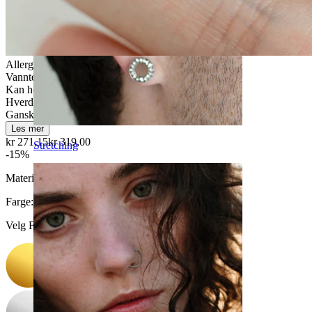
Allergivennlig
Vanntett
Kan holde livet ut
Hverdagsbruk
Ganske enkelt
Les mer
kr 271,15
kr 319,00
Stretching
-15%
Materiale:
Titan
Farge
:
Velg Farge