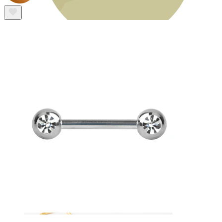
Bodymod Essentials
Kjøp 4, betal for 3
Shop etter type
Smykketype