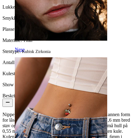
Lukkemekanisme:
Push-In
Smykketype:
Barbell
Plassering:
Nippel
Materiale:
Titan
Nese
Stentype:
Kubisk Zirkonia
Antall enheter:
1
Kulestørrelse:
6 mm
Show pair option:
Ja
Beskrivelse
Nippelbarbelen du ser her har hverken gjenge eller en annen form
for låsemekanisme. Den består av en 14 mm lang og 1,6 mm bred
stav og har en vekt p 14 g. På hver sin ende er det to små hull på
0,55 mm. I hullet passer det inn en liten stift med en liten kule.
Kulen er flat og dens bakside er omtrent 4 mm høy og 6mm i