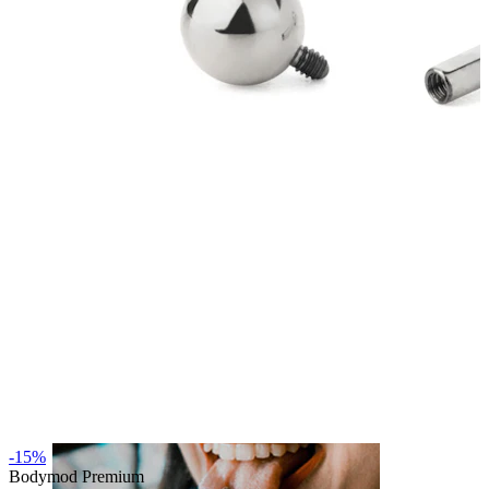
Leppe
-15%
Bodymod Premium