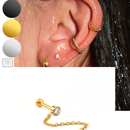
Vanntett
Ørepiercinger