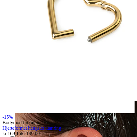
Klipps
-15%
Bodymod Premium
Hjerteformet hengslet titanring
kr 169,15
kr 199,00