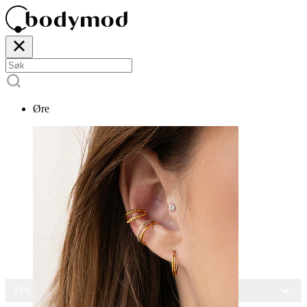
Øre
15% RABATT PÅ ALLE SMYKKER