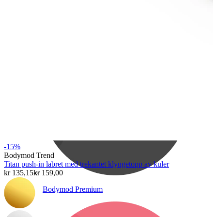
Bodymod Care
-15%
Bodymod Trend
Titan push-in labret med trekantet klyngetopp av kuler
kr 135,15
kr 159,00
Bodymod Premium