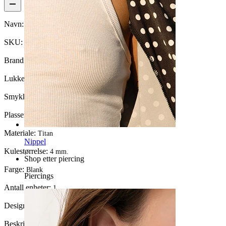
Navn:
Rett stav av titan med innvendig gjenge
SKU:
Barbell-162
Brand:
Bodymod Premium
Lukkemekanisme:
Innvendig gjenge
Smykketype:
Barbell
Plassering:
Tunge, Nippel, Conch
Materiale:
Titan
Nippel
Kulestørrelse:
4 mm.
Shop etter piercing
Farge:
Blank
Piercings
Antall enheter:
1
Design:
Enkel
Beskrivelse