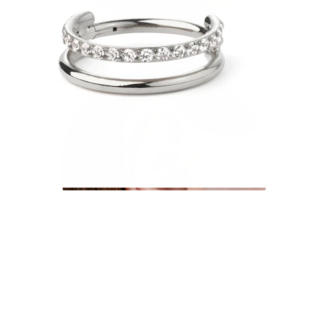
Conch
Daith