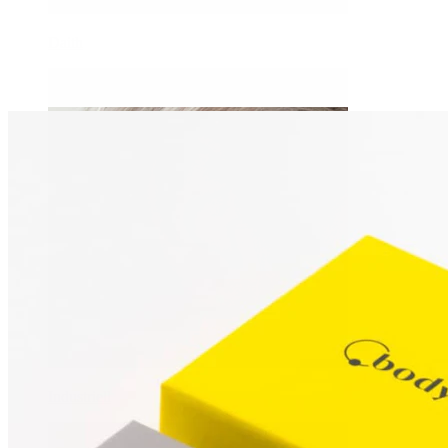
Daith
Industriell