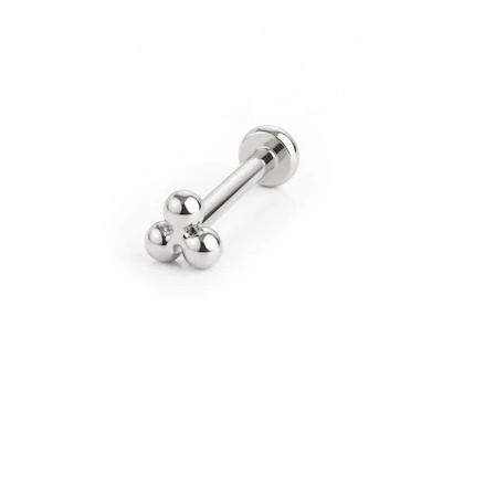
Stretching
14K gullsmykker
Shop titan