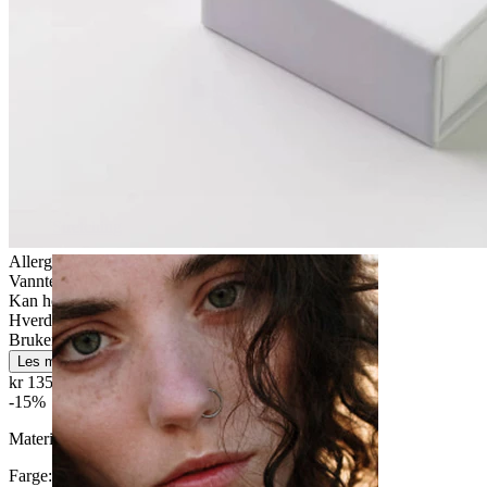
Stretching
Allergivennlig
Vanntett
Kan holde livet ut
Hverdagsbruk
Brukervennligt
Les mer
kr 135,15
kr 159,00
-15%
Materiale:
Titan
Farge:
Blank