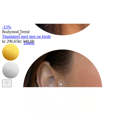
-15%
Bodymod Trend
Titanlabret med sten og kjede
kr 296,65
kr 349,00
Tragus