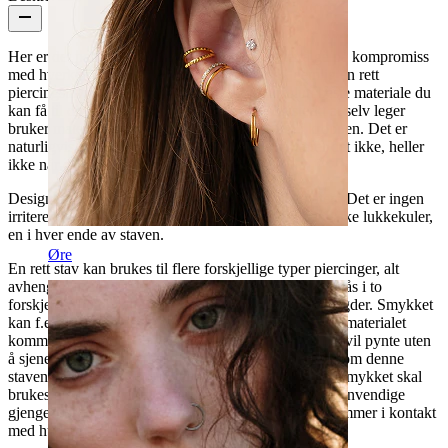
Her er det perfekte smykket til deg som nekter å gå på kompromiss
med hverken kvalitet eller design. Her får du nemlig en rett
piercingstav av ekte ren titan, som er det absolutt beste materiale du
kan få til din piercing. Titan er så rent og slitesterkt at selv leger
bruker materialet til implantater som settes inn i kroppen. Det er
naturligvis 100% nikkelfritt, og så ruster eller tærer det ikke, heller
ikke når det kommer i kontakt med væske.
Designet er helt enkelt og stilrent, på den kule måten. Det er ingen
irriterende tingel tangel på smykket, kun to flotte blanke lukkekuler,
en i hver ende av staven.
Øre
En rett stav kan brukes til flere forskjellige typer piercinger, alt
avhengig av størrelsen på staven. Denne pene saken fås i to
forskjellige trådtykkelser, samt mange forskjellige lengder. Smykket
kan f.eks. med fordel brukes i en tungepiercing, hvor materialet
kommer til sin rett i tungens myke sarte vev, hvor det vil pynte uten
å sjenere eller irritere. Det innvendige skruegjenget, som denne
staven også er utstyrt med, er enda en stor fordel når smykket skal
brukes på de litt mer sarte områder på kroppen. Det innvendige
gjenget sørger nemlig for at selve skruedelen aldri kommer i kontakt
med huden.