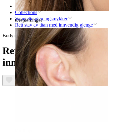
Hjem
Collections
Vanntette piercingsmykker
Ørepiercinger
Rett stav av titan med innvendig gjenge
Bodymod Premium
Rett stav av titan med
innvendig gjenge
Øreflipp