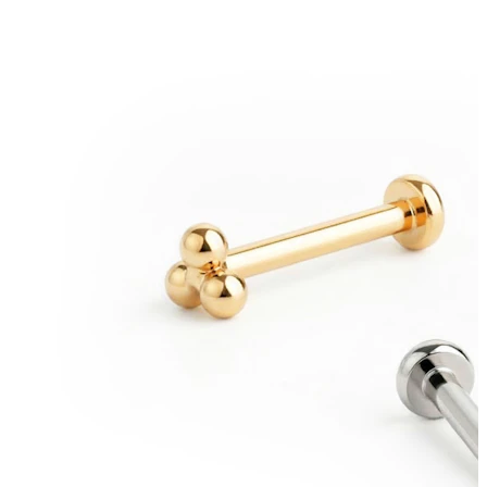
Nyhet
Kjøp 4, betal for 3
Shop Bodymod Moments
Brands
Brands