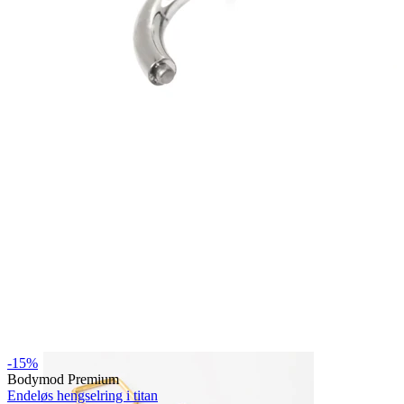
Bodymod Essentials
Kjøp 4, betal for 3
Shop etter type
Smykketype
-15%
Bodymod Premium
Endeløs hengselring i titan