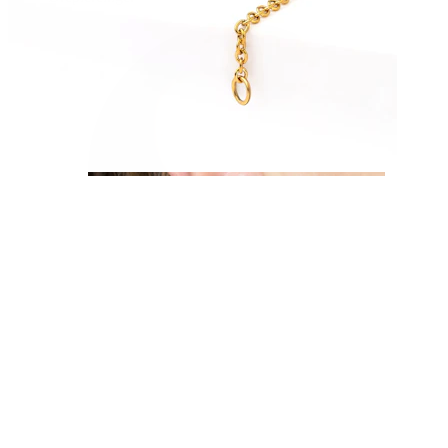
Øreflipp