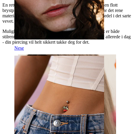
En rett stav kan faktisk også være det perfekte valg til en flott
brystpiercing, eller kanskje en frekk intimpiercing, hvor det rene
materialet og det praktiske skruedesignet igjen er en fordel i det sarte
vevet.
Mulighetene er mange, materialet er i topp og designet er både
stilrent og praktisk. Så skynd deg å bestill din titanstav allerede i dag
- din piercing vil helt sikkert takke deg for det.
Nese