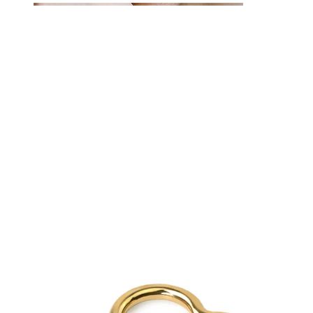
Øyebryn
Dermal