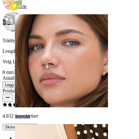
Navle
Trådtykkelse:
1,6 mm
Lengde
:
Velg Lengde
8 mm
10 mm
12 mm
Antall: 1
Endre
Legg i handlekurv
Produktanmeldelser
4.8
32 anmeldelser
Septum
Skrive en omtale
Rating