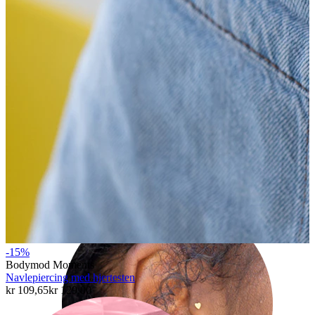
Helix
-15%
Bodymod Moments
Navlepiercing med hjertesten
kr 109,65
kr 129,00