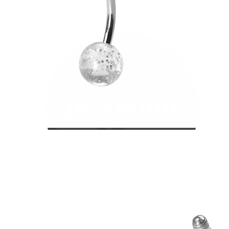
Bodymod Care
Bodymod Premium