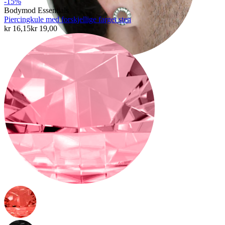
-15%
Bodymod Essentials
Piercingkule med forskjellige farget sten
kr 16,15
kr 19,00
Stretching
14K gullsmykker
Shop titan