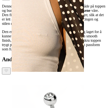
Denne
navleringen i titan med to stener
har stener både på toppen
og bunnen, og er et av
de mest klassiske navlesmykkene
våre.
Den finnes i ulike størrelser, med stener i en rekke farger, slik at det
er lett å finne en kombinasjon som passer til både piercingen og
stilen din.
Den er laget av
titan
og er
allergivennlig
,
vanntett
og laget for å
kunne brukes
hver dag
. De bezelfattede stenene gir en smooth
finish, mens den
utvendige gjengen
gjør det mulig å skru toppen
trygt på plass. Velg mellom ulike lengder for å finne en passform
som funker for deg.
Andre har også kjøpt
Nippel