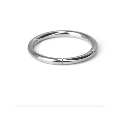
Bodymod Essentials
Kjøp 4, betal for 3
Shop etter type
Smykketype