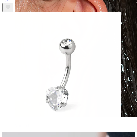
+5
Vanntett
Ørepiercinger