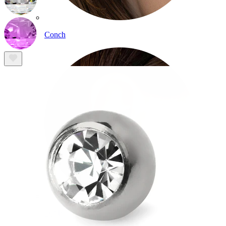
Conch
Daith