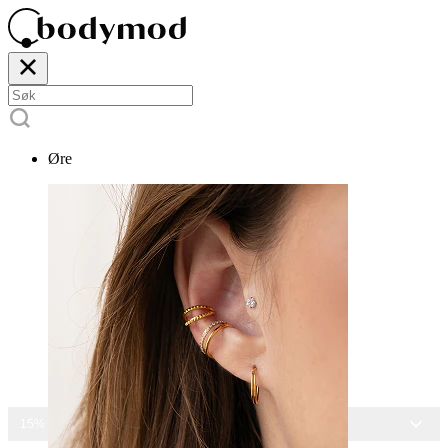
Øre
15% RABATT PÅ ALLE SMYKKER