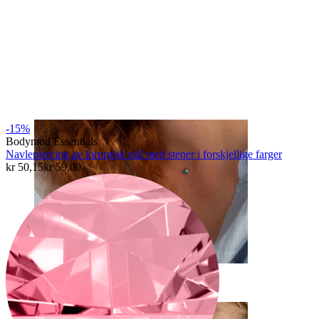
Øyebryn
-15%
Bodymod Essentials
Navlepiercing av kirurgisk stål med stener i forskjellige farger
kr 50,15
kr 59,00
Dermal