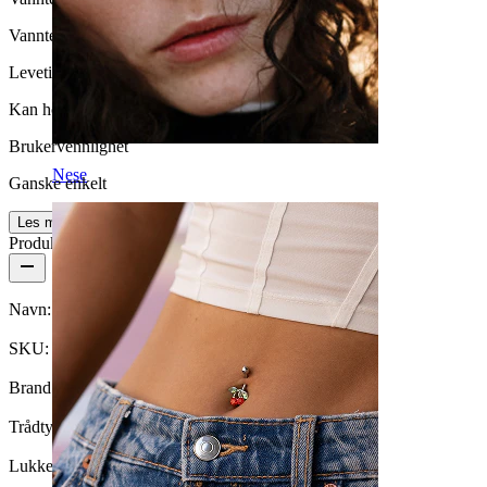
Vanntett
Levetid
Kan holde livet ut
Brukervennlighet
Nese
Ganske enkelt
Les mer
Produktdetaljer
Navn:
Navlering i titan med to stener
SKU:
Belly-70
Brand:
Bodymod Trend
Trådtykkelse:
1,6 mm
Lukkemekanisme:
Utvendig gjenge