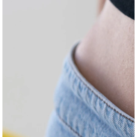
Øreflipp