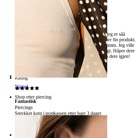
Super fornøyd!
Jeg fikk nå nettopp piercingen min i posten, og jeg er såå
fornøyd med den allerede. Rask levering og super fin produkt.
Sku ønske om dere hadde flere navelpiercing i 6mm. Jeg ville
i tillegg kjøpe smelly gelly men så var den utsolgt. Håper dere
får den inn snart. Kommer 100% til å bestille fra dere igjen!
Kenza Lairini
Bekreftet kjøp
Rating
Nippel
Shop etter piercing
Fantastisk
Piercings
Smykket kom i postkassen etter bare 3 dager
Camilla
Bekreftet kjøp
Rating