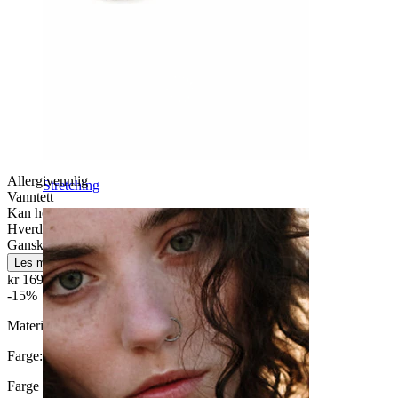
Allergivennlig
Stretching
Vanntett
Kan holde livet ut
Hverdagsbruk
Ganske enkelt
Les mer
kr 169,15
kr 199,00
-15%
Materiale:
Titan
Farge:
Blank
Farge på sten
: