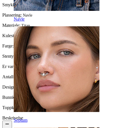
Smykketype:
Barbell
Plassering:
Navle
Navle
Materiale:
Titan
Kulestørrelse:
5 mm.
Farge:
Blank
Stentype:
Kubisk Zirkonia
Er varen limt?:
Ja
Antall enheter:
1
Design:
Enkel
Bunnkule:
8 mm
Toppkule:
5 mm
Beskrivelse
Septum