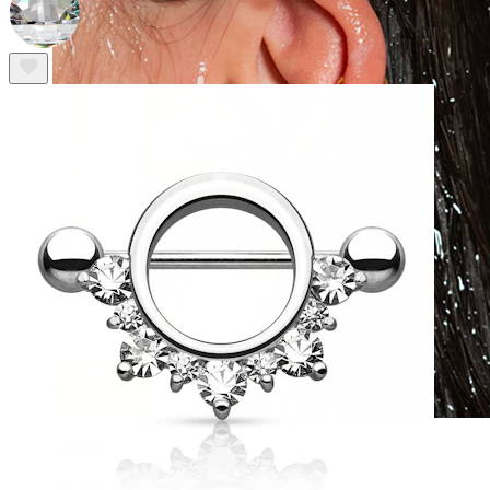
Vanntett
Ørepiercinger