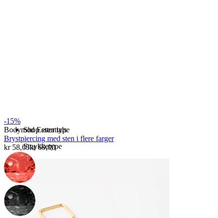
Bodymod Essentials
Kjøp 4, betal for 3
-15%
Shop etter type
Bodymod Essentials
Brystpiercing med sten i flere farger
Smykketype
kr 58,65
kr 69,00