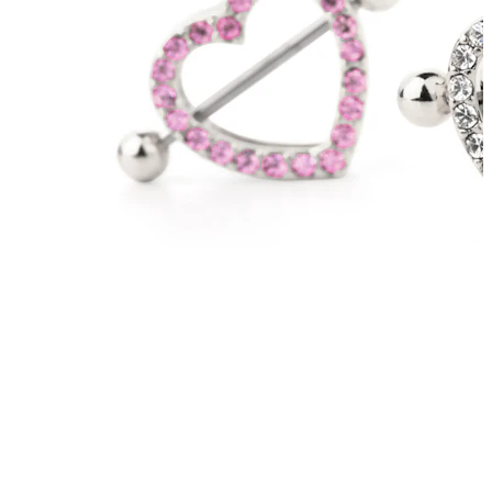
Øyebryn
Dermal