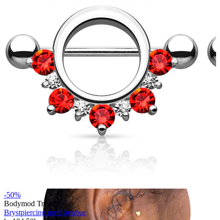
Helix
-50%
Bodymod Trend
Brystpiercing med stenbue