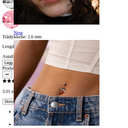
Nese
Trådtykkelse:
1,6 mm
Lengde:
16 mm
Antall: 1
Endre
Legg i handlekurv
Produktanmeldelser
3.0
1 anmeldelser
Skrive en omtale
Rating