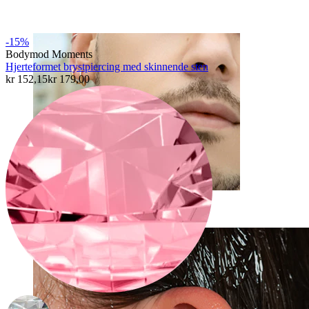
-15%
Bodymod Moments
Hjerteformet brystpiercing med skinnende sten
kr 152,15
kr 179,00
Klipps