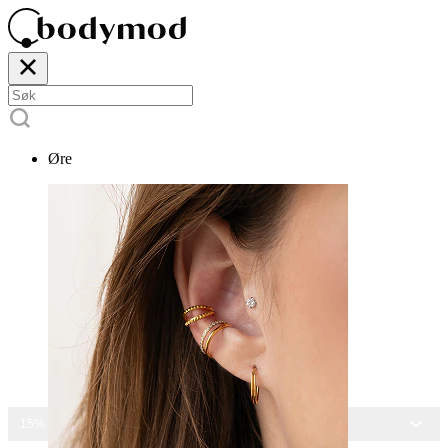
Øre
15% RABATT PÅ ALLE SMYKKER