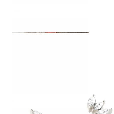
Daith
Industriell