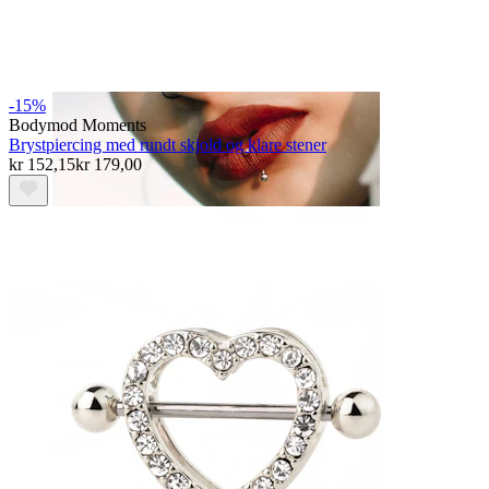
-15%
Bodymod Moments
Brystpiercing med rundt skjold og klare stener
kr 152,15
kr 179,00
Leppe