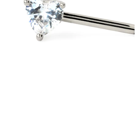
Nyhet
Kjøp 4, betal for 3
Shop Bodymod Moments
Brands
Brands