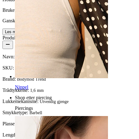
Brukervennlighet
Ganske enkelt
Les mer
Produktdetaljer
Navn:
Brystpiercing med vifte laget av stein
SKU:
Nipple-36
Brand:
Bodymod Trend
Nippel
Trådtykkelse:
1,6 mm
Shop etter piercing
Lukkemekanisme:
Utvendig gjenge
Piercings
Smykketype:
Barbell
Plassering:
Nippel
Lengde:
16 mm