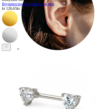
Brystpiercing med filigran og sten
kr 126,65
kr 149,00
Rook