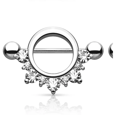
Øreflipp