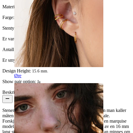
Materiale:
Kirurgisk stål / Messing
Farge:
Blank
Stentype:
Krystall
Er varen limt?:
Ja
Antall enheter:
1
Er smykket belagt?:
Ja, kulene
Design Height:
15.6 mm.
Øre
Show pair option:
Ja
Beskrivelse
Stenene på denne modellen er marquiseskåret, slik som man kaller
måten stenen er skåret på. Man kan også kalle dem ovale.
Forskjellen er at en oval modell har runde ender mens en marquise
modell har spisse ender. Stenene sitter på hver sin side av en 16 mm
lang stav. Det sitter 5 i hver ende i en formasjon som kan minnes om