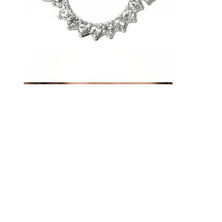
Navle
Septum