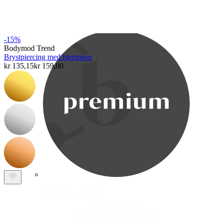
Bodymod Care
-15%
Bodymod Trend
Brystpiercing med hjertesten
kr 135,15
kr 159,00
Bodymod Premium