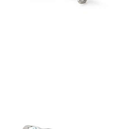
Stretching
14K gullsmykker
Shop titan