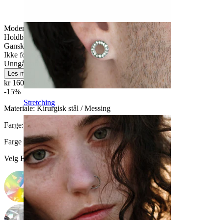
Moderat bruk
Holdbar
Ganske enkelt
Ikke for sensitiv hud
Unngå vann
Les mer
kr 160,65
kr 189,00
-15%
Stretching
Materiale:
Kirurgisk stål / Messing
Farge:
Blank
Farge på sten
:
Velg Farge på sten