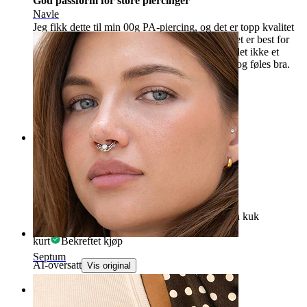
God passform for store piercinger
Navle
Jeg fikk dette til min 00g PA-piercing, og det er topp kvalitet
og rimelig priset. Det har utvendig gevind, så det er best for
helt leget piercinger. Men i denne størrelsen er det ikke et
problem, og det gikk igjennom uten problemer og føles bra.
Martin
Bekreftet kjøp
AI-oversatt
Vis original
Rating
prince albert 4 mm
svært bra og rask levering, passer perfekt til min kuk
kurt
Bekreftet kjøp
Septum
AI-oversatt
Vis original
Rating