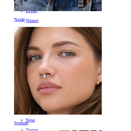
Navle
Leppe
Navle
Nippel
Industriell
Dermal
Helix
Øre
Septum
14K gull
Klipps
Labret
Tunge
Nese
Septum
Tragus