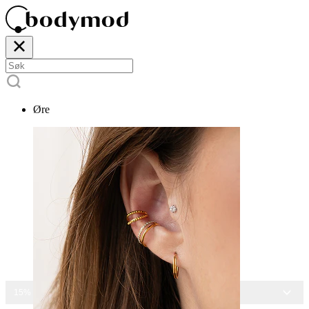
Øre
15% RABATT PÅ ALLE SMYKKER