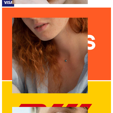
Øyebryn
Dermal