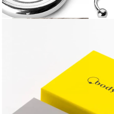
Daith
Industriell