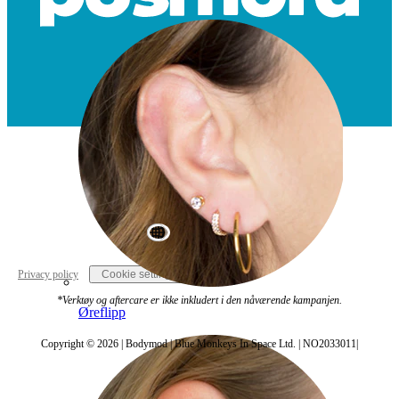
World Wide
Privacy policy
Cookie settings
*Verktøy og aftercare er ikke inkludert i den nåværende kampanjen.
Øreflipp
Copyright © 2026 | Bodymod | Blue Monkeys In Space Ltd. | NO2033011|