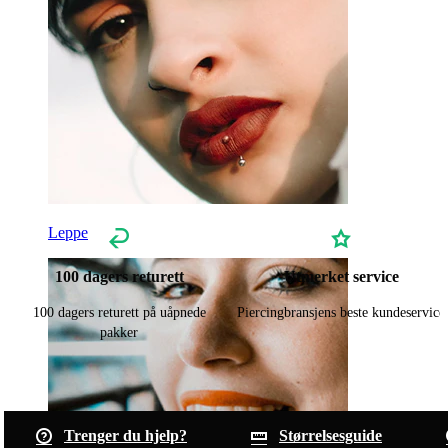
Leppe
100 dagers returett
Utmerket service
100 dagers returett på uåpnede
Piercingbransjens beste kundeservice
pakker
Trenger du hjelp?
Størrelsesguide