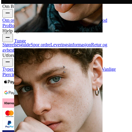
Om Bodymod
Om oss
Blogg
Betingelser og vilkår
Kontakt oss
Bodymod
Pro
Bodymod Creators
Bodymod Anmeldelser
Hjelp og info
Tunge
Størrelsesguide
Spor ordre
Leveringsinformasjon
Retur og
avbestilling
Betaling
Min konto
Bodymod support
Utforsk
Typer Piercingsmykker
Piercingsmykkenes Materialer
Vanlige
Piercingsproblemer og Aftercare