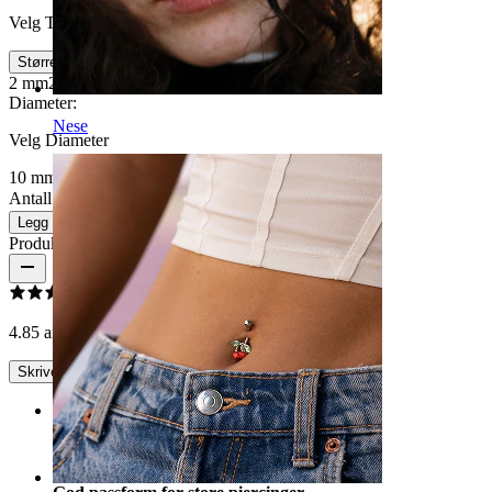
Velg Trådtykkelse
Størrelse
2 mm
2,5 mm
3 mm
4 mm
5 mm
6 mm
8 mm
10 mm
Diameter
:
Nese
Velg Diameter
10 mm
11 mm
12,5 mm
13 mm
16 mm
19 mm
Antall: 1
Endre
Legg i handlekurv
Produktanmeldelser
4.8
5 anmeldelser
Skrive en omtale
Rating