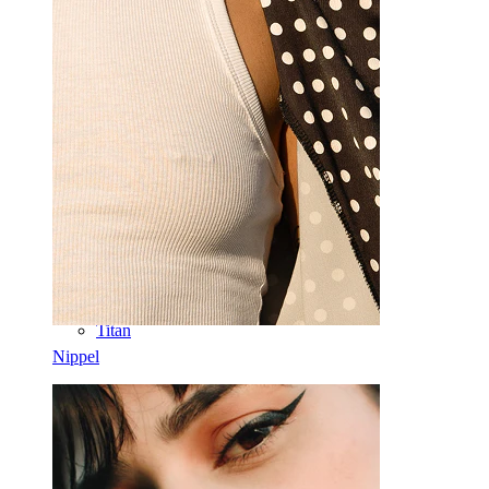
Barbell
Rook
Daith
Hestesko
Ring
Verktøy
Buet barbell
Øreflipp
Titan
Nippel