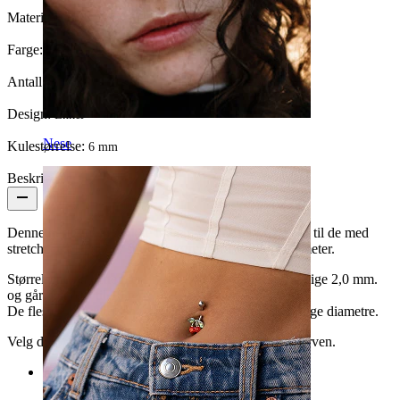
Materiale:
Kirurgisk stål
Farge:
Blank
Antall enheter:
1
Design:
Enkel
Nese
Kulestørrelse:
6 mm
Beskrivelse
Denne hesteskoen er ikke til helt vanlige hull - Den er til de med
stretchede piercinger som er større enn 1,6 mm. i diameter.
Størrelsene på dette piercingsmykket starter fra uskyldige 2,0 mm.
og går helt opp til 10 mm.
De fleste trådtykkelsene kommer også i flere forskjellige diametre.
Velg din ønsket størrelse før du legger den i handlekurven.
Kategorier