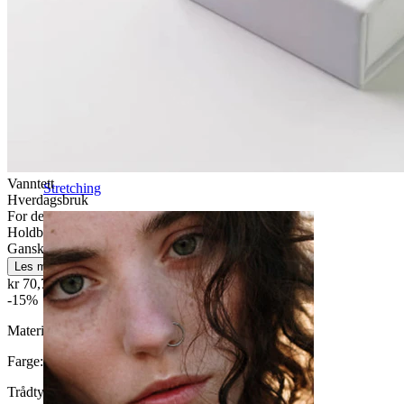
Vanntett
Stretching
Hverdagsbruk
For de fleste hudtyper
Holdbar
Ganske enkelt
Les mer
kr 70,72
kr 83,20
-15%
Materiale:
Kirurgisk stål
Farge:
Blank
Trådtykkelse
: