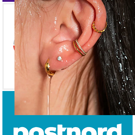
Vanntett
Ørepiercinger