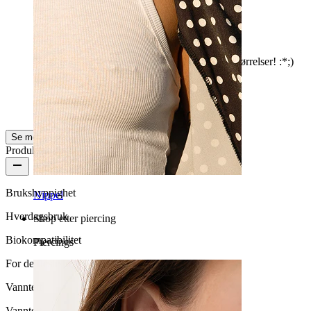
Intimt piercing
Supergode produkter med mange forskjellige størrelser! :*;)
Alex Mandru
Bekreftet kjøp
AI-oversatt
Vis original
Se mer
Produktkvalitet
Brukshyppighet
Nippel
Hverdagsbruk
Shop etter piercing
Biokompatibilitet
Piercings
For de fleste hudtyper
Vanntett
Vanntett