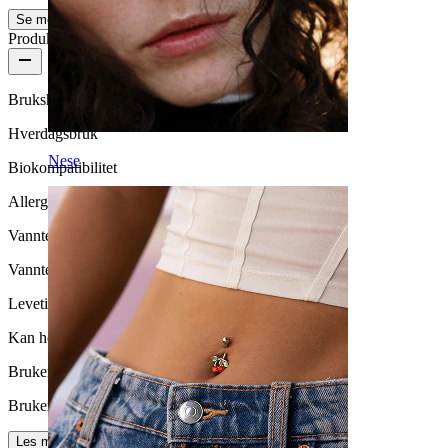
Se mer
Produktkvalitet
Brukshyppighet
Hverdagsbruk
Nese
Biokompatibilitet
Allergivennlig
Vanntett
Vanntett
Levetid
Kan holde livet ut
Brukervennlighet
Brukervennligt
Les mer