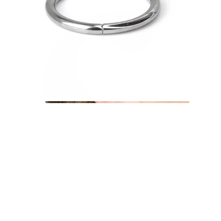
Øreflipp