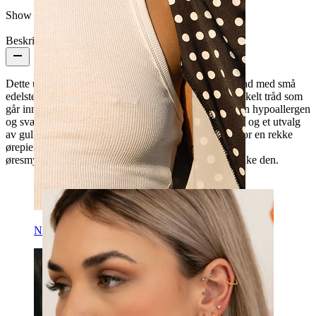
Show pair option:
Ja
Beskrivelse
Dette unike smykket ser ut som to ringer, en med en rad med små
edelstener og en uten. De to ringene er koblet til en enkelt tråd som
går inn i piercingen din. Laget av titan, er denne ringen hypoallergen
og svært slitesterk. Tilgjengelig i forskjellige diametre, og et utvalg
av gull- og sølvfinisher, er denne vakre ringen egnet for en rekke
ørepiercinger og vil være et glamorøst supplement til
øresmykkesamlingen din, uansett hvor du velger å bruke den.
Nippel