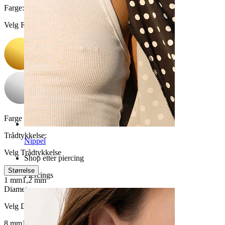
Farge
:
Velg Farge
Farge på sten:
Klar
Trådtykkelse
:
Nippel
Velg Trådtykkelse
Shop etter piercing
Størrelse
Piercings
1 mm
1,2 mm
Diameter
:
Velg Diameter
8 mm
10 mm