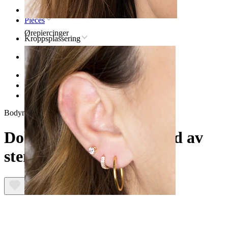
Hjem
Pieces
Ørepiercinger
Kroppsplassering
Øre
Helix
Titan piercingsmykker til helix
Dobbel titanring med rad av stener
Bodymod Premium
Dobbel titanring med rad av
stener
Øreflipp