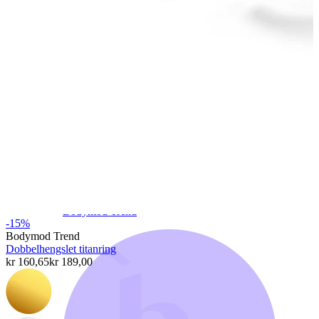
Bodymod Trend
-15%
Bodymod Trend
Dobbelhengslet titanring
kr 160,65
kr 189,00