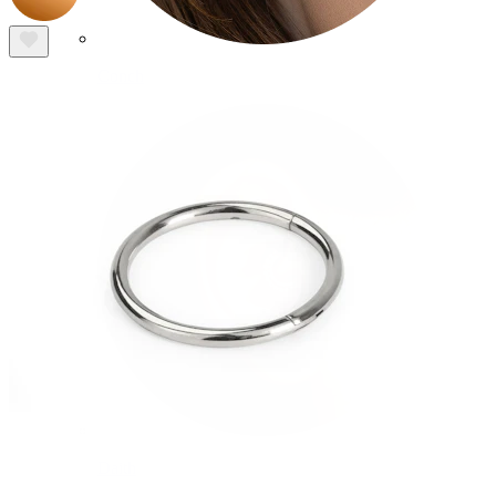
Conch
Daith