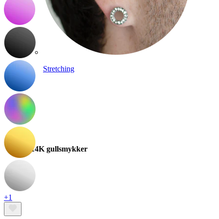
Stretching
14K gullsmykker
+1
Shop titan