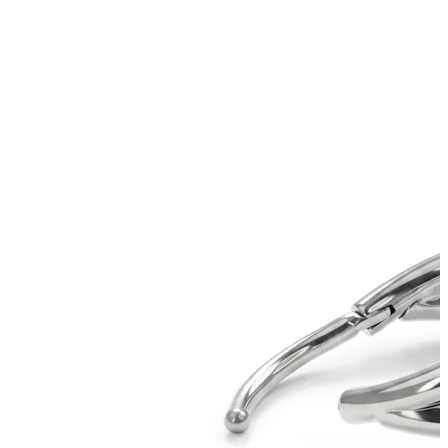
Bodymod Care
Bodymod Premium