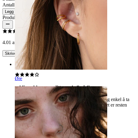
Antall: 1
Endre
Legg i handlekurv
Produktanmeldelser
4.0
1 anmeldelser
Skrive en omtale
Rating
Øre
veldig vakker, men litt vanskelig å fjerne
Juvelen er vakker, og som på bildet er den veldig enkel å ta
på, men litt vanskelig å ta av, men bortsett fra det er resten
veldig bra!
valeria
Bekreftet kjøp
AI-oversatt
Vis original