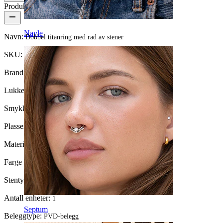
Produktdetaljer
Navle
Navn:
Dobbel titanring med rad av stener
SKU:
Ring-205
Brand:
Bodymod Premium
Lukkemekanisme:
Hengsel
Smykketype:
Ring, Illusjonsring, Huggie
Plassering:
Tragus, Øreflipp, Helix, Øyenbryn, Conch
Materiale:
Titan
Farge på sten:
Klar
Stentype:
Kubisk Zirkonia
Antall enheter:
1
Septum
Beleggtype:
PVD-belegg