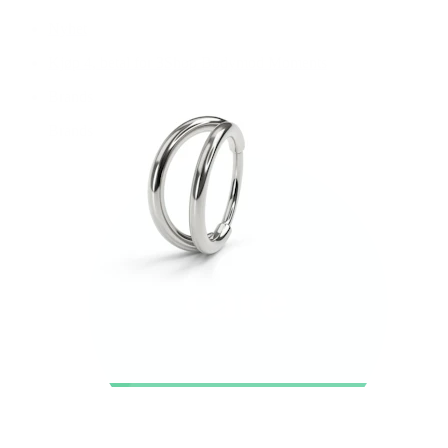
Nyhet
Kjøp 4, betal for 3
Shop Bodymod Moments
Brands
Brands