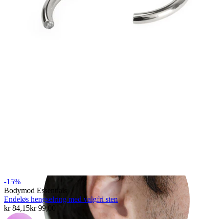
Rook
-15%
Bodymod Essentials
Endeløs hengselring med valgfri sten
kr 84,15
kr 99,00