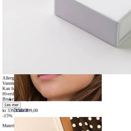
Navle
Allergivennlig
Vanntett
Kan holde livet ut
Hverdagsbruk
Brukervennligt
Les mer
Septum
kr 339,15
kr 399,00
-15%
Materiale:
Titan