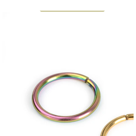
Bodymod Essentials
Kjøp 4, betal for 3
Shop etter type
Smykketype