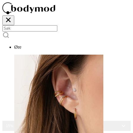
Øre
15% RABATT PÅ ALLE SMYKKER