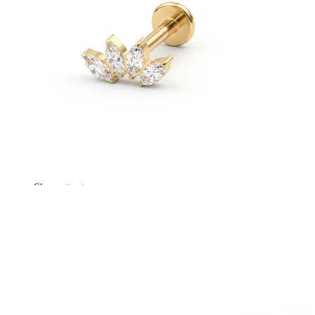
Bodymod Essentials
Kjøp 4, betal for 3
Shop etter type
Smykketype