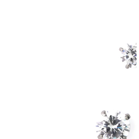
Conch
Daith