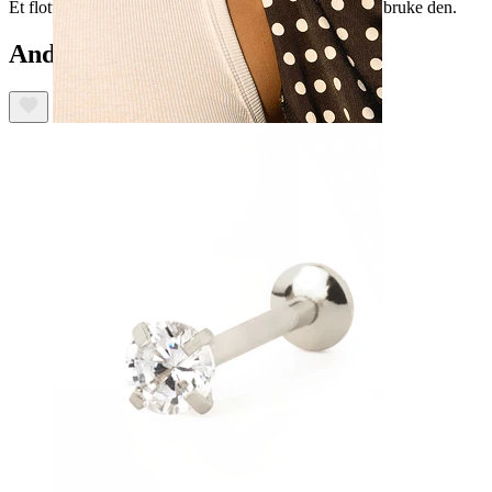
Et flott tilbehør til samlingen din hvor enn du velger å bruke den.
Andre har også kjøpt
Nippel