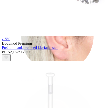
-15%
Bodymod Premium
Push-in titanlabret med klørfattet sten
kr 152,15
kr 179,00
Industriell