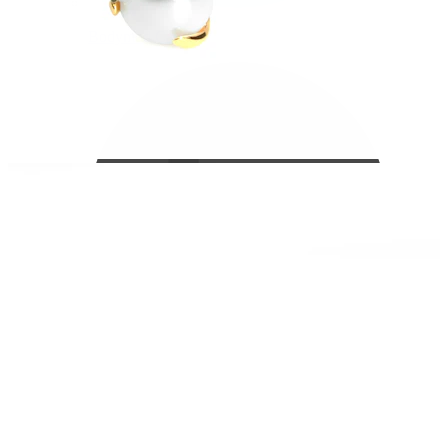
Bodymod Care
Bodymod Premium