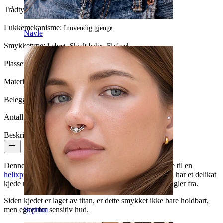
Trådtykkelse:
1,2 mm
Lukkemekanisme:
Innvendig gjenge
Navle
Smykketype:
Labret, Skjult helix, Flatback
Plassering:
Helix, Conch, Forward helix
Materiale:
Titan
Beleggtype:
PVD-belegg
Antall enheter:
1
Beskrivelse
Denne labreten har en buet bar som passer fint å bruke til en
helixpiercingen
, og vil også ta seg ut i øreflippen. Den har et delikat
kjede med et feste på hver sin side der selve kjedet dingler fra.
Siden kjedet er laget av titan, er dette smykket ikke bare holdbart,
Septum
men egnet for sensitiv hud.