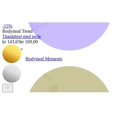
-15%
Bodymod Trend
Titanlabret med perle
kr 143,65
kr 169,00
Bodymod Moments