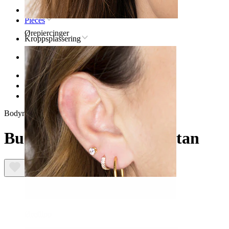
Hjem
Pieces
Ørepiercinger
Kroppsplassering
Øre
Helix
Titan piercingsmykker til helix
Buet bar med kjede av titan
Bodymod Trend
Buet bar med kjede av titan
Øreflipp