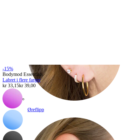
-15%
Bodymod Essentials
Labret i flere farger
kr 33,15
kr 39,00
Øreflipp