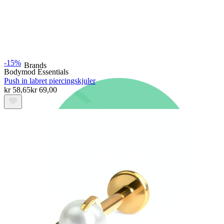
Nyhet
Kjøp 4, betal for 3
Shop Bodymod Moments
Brands
-15%
Brands
Bodymod Essentials
Push in labret piercingskjuler
kr 58,65
kr 69,00