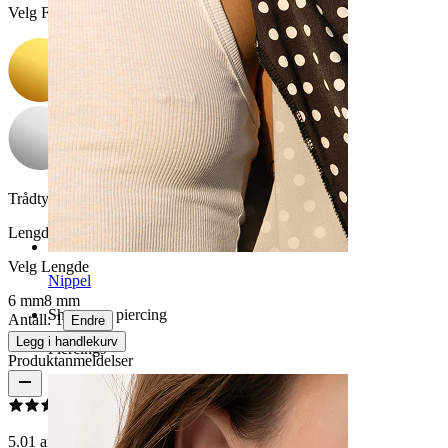
Velg Farge
Trådtykkelse:
1,2 mm
Lengde
:
Velg Lengde
Nippel
6 mm
8 mm
Shop etter piercing
Antall: 1
Endre
Legg i handlekurv
Piercings
Produktanmeldelser
5.0
1 anmeldelser