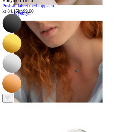
Bodymod Trend
Push-in labret med toppsten
kr 84,15
kr 99,00
Øyebryn
Dermal