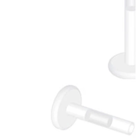
Stretching
14K gullsmykker
Shop titan