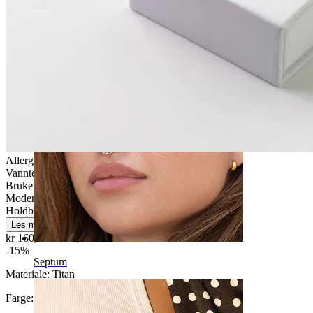
Navle
Allergivennlig
Vanntett
Brukervennligt
Moderat bruk
Holdbar
Les mer
kr 160,65
kr 189,00
-15%
Septum
Materiale:
Titan
Farge
: