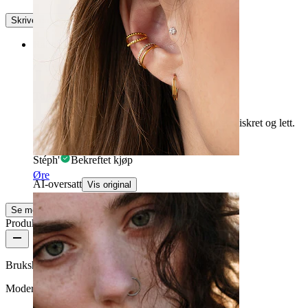
Skrive en omtale
Rating
Toppen!
Et superb smykke! Lett å ta på, super kvalitet, diskret og lett.
Takk for denne artikkelen.
Stéph'
Bekreftet kjøp
Øre
AI-oversatt
Vis original
Se mer
Produktkvalitet
Brukshyppighet
Moderat bruk