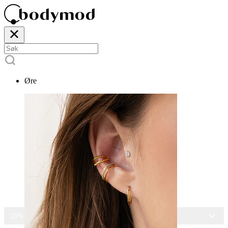
Øre
15% RABATT PÅ ALLE SMYKKER