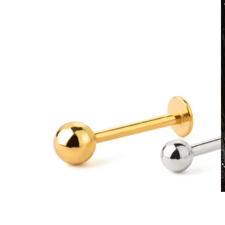
Vanntett
Ørepiercinger