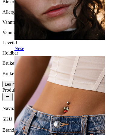
Biokompatibilitet
Allergivennlig
Vanntett
Vanntett
Levetid
Nese
Holdbar
Brukervennlighet
Brukervennligt
Les mer
Produktdetaljer
Navn:
Buet bar med kjede av titan
SKU:
Labret-184
Brand:
Bodymod Trend