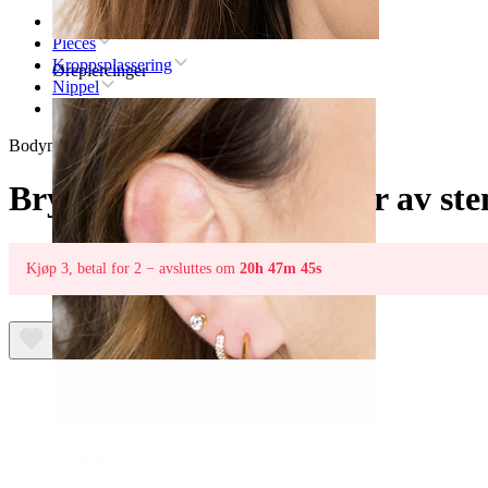
Hjem
Pieces
Kroppsplassering
Ørepiercinger
Nippel
Brystpiercing med blader av sten
Bodymod Trend
Brystpiercing med blader av ste
Kjøp 3, betal for 2 − avsluttes om
20h 47m 45s
Øreflipp