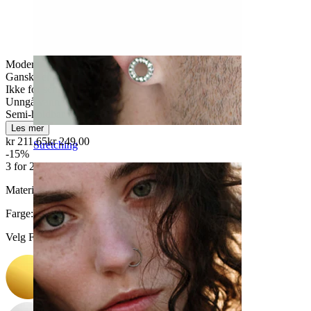
Moderat bruk
Ganske enkelt
Ikke for sensitiv hud
Unngå vann
Semi-holdbar
Les mer
kr 211,65
kr 249,00
Stretching
-15%
3 for 2
Materiale:
Kirurgisk stål / Messing
Farge
:
Velg Farge