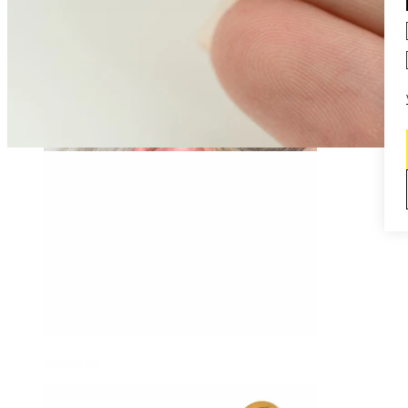
Daith
Industriell