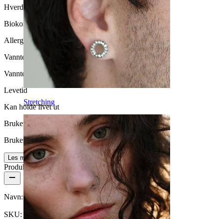
Hverdagsbruk
Biokompatibilitet
Allergivennlig
Vanntett
Vanntett
Levetid
Stretching
Kan holde livet ut
Brukervennlighet
Brukervennligt
Les mer
Produktdetaljer
Navn:
Nesestud i titan med hjerte
SKU:
Nose-252