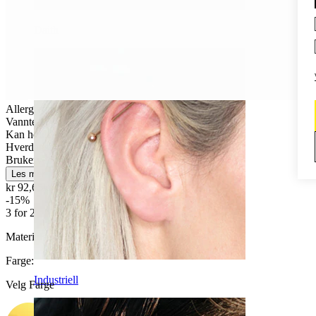
Daith
Allergivennlig
Vanntett
Kan holde livet ut
Hverdagsbruk
Brukervennligt
Les mer
kr 92,65
kr 109,00
-15%
3 for 2
Materiale:
Titan
Farge
:
Industriell
Velg Farge