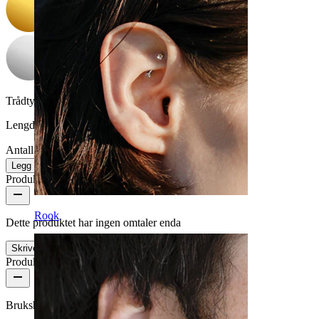
Trådtykkelse:
0,8 mm
Lengde:
6 mm
Antall: 1
Endre
Legg i handlekurv
Produktanmeldelser
Rook
Dette produktet har ingen omtaler enda
Skrive en omtale
Produktkvalitet
Brukshyppighet