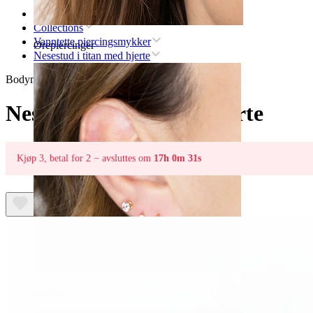
Hjem
Collections
Vanntette piercingsmykker
Ørepiercinger
Nesestud i titan med hjerte
Bodymod Trend
Nesestud i titan med hjerte
Kjøp 3, betal for 2 − avsluttes om
17h 0m 31s
Øreflipp