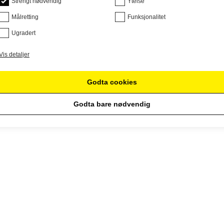
Strengt nødvendig
Ytelse
Målretting
Funksjonalitet
Ugradert
Vis detaljer
Godta cookies
Godta bare nødvendig