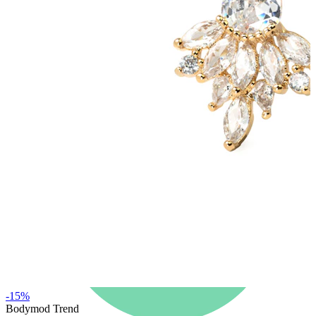
Nyhet
Kjøp 4, betal for 3
Shop Bodymod Moments
Brands
Brands
-15%
Bodymod Trend