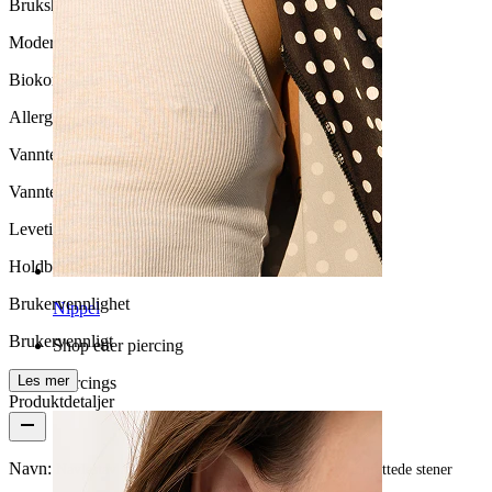
Brukshyppighet
Moderat bruk
Biokompatibilitet
Allergivennlig
Vanntett
Vanntett
Levetid
Holdbar
Brukervennlighet
Nippel
Brukervennligt
Shop etter piercing
Les mer
Piercings
Produktdetaljer
Navn:
Navlestav av titan med en dinglende klynge av innfattede stener