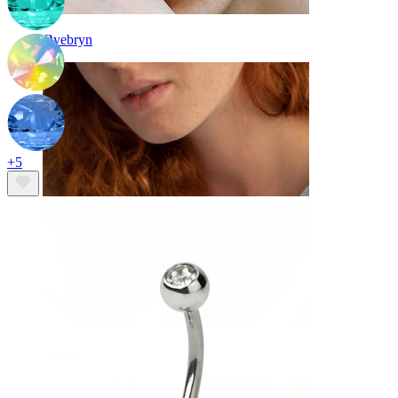
Øyebryn
+5
Dermal