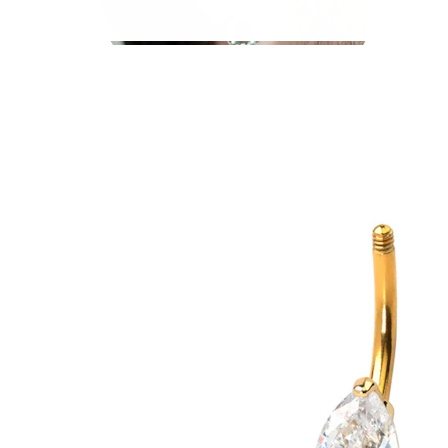
Stretching
14K gullsmykker
Shop titan