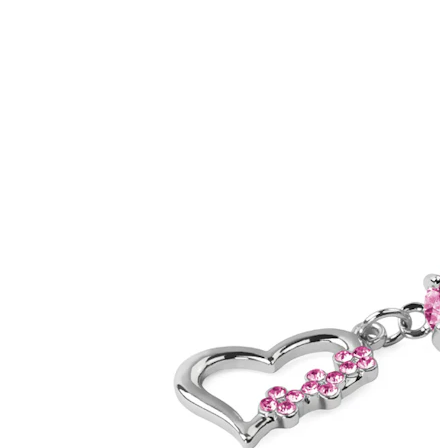
Conch
Daith