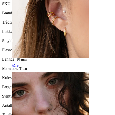
SKU:
Belly-468
Brand:
Bodymod Trend
Trådtykkelse:
1,6 mm
Lukkemekanisme:
Innvendig gjenge
Smykketype:
Barbell
Plassering:
Navle
Lengde:
10 mm
Øre
Materiale:
Titan
Kulestørrelse:
4 mm.
Farge:
Blank
Stentype:
Kubisk Zirkonia
Antall enheter:
1
Totallengde:
32 mm.