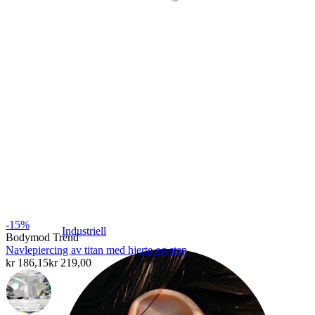
-15%
Industriell
Bodymod Trend
Navlepiercing av titan med hjerte og sten
kr 186,15
kr 219,00