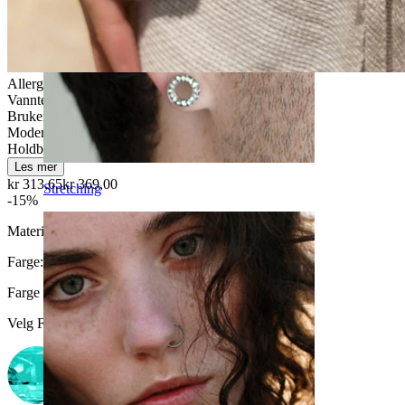
Allergivennlig
Vanntett
Brukervennligt
Moderat bruk
Holdbar
Les mer
kr 313,65
kr 369,00
Stretching
-15%
Materiale:
Titan
Farge:
Blank
Farge på sten
:
Velg Farge på sten