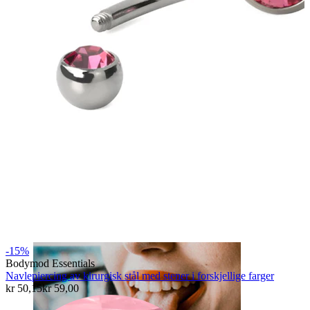
Leppe
-15%
Bodymod Essentials
Navlepiercing av kirurgisk stål med stener i forskjellige farger
kr 50,15
kr 59,00