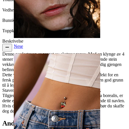
Vedhengslengde:
14 mm.
Bunnkule:
6 mm.
Toppkule:
4 mm
Beskrivelse
Nese
Denne navlestaven er preget av ekstravaganse. Med en klynge av 4
stener som er innfattede som dingler fra en større glitrende stein
vekker denne oppsikt. Toppens sten er der den innvendig gjengen
befinner seg.
Dette vakre smykket er laget av høykvalitets titan, perfekt for en
fersk piercing gitt dens hypoallergeniske egenskaper, en god grunn
til å legge den til samlingen din nå.
Staven er 10 mm lang med en trådtykkelse på 1,6 mm.
Tilgjengelig i 4 trendy farger, klar, rosa, aqua og aurora borealis, er
dette et utmerket valg hvis du ønsker deg noe spennende til navlen.
Hvis du elsker lange dingler i
navlepiercingen
din, da bør du skaffe
deg denne i favorittfargen din før den blir utsolgt.
Andre har også kjøpt