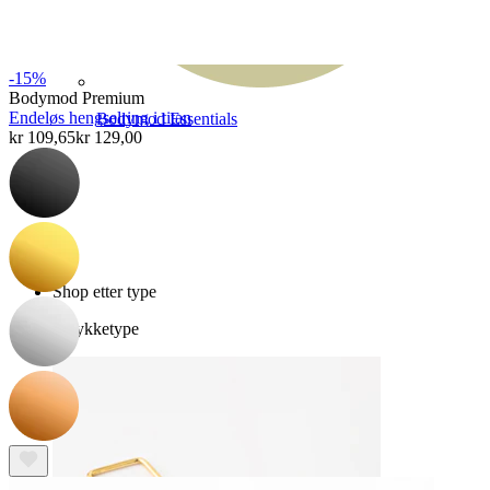
-15%
Bodymod Premium
Endeløs hengselring i titan
Bodymod Essentials
kr 109,65
kr 129,00
Kjøp 4, betal for 3
Shop etter type
Smykketype