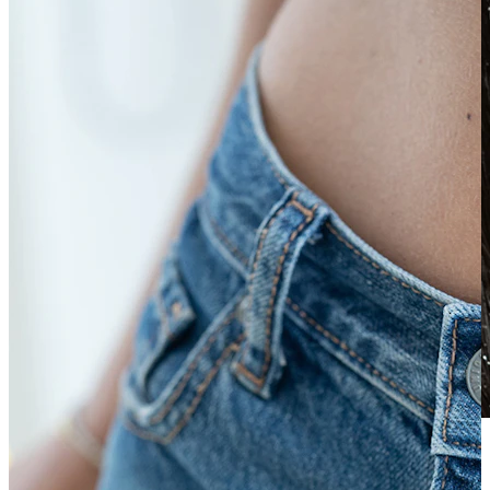
Vanntett
Ørepiercinger