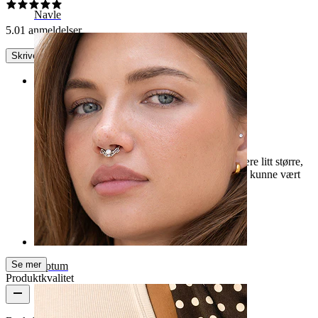
Navle
5.0
1 anmeldelser
Skrive en omtale
Rating
anbefaler
Ørepynten ser vakker ut, jeg trodde den ville være litt større,
men den ligger likevel vakkert. Toppen (lokket) kunne vært
litt større.
Ania
Bekreftet kjøp
AI-oversatt
Vis original
Se mer
Septum
Produktkvalitet