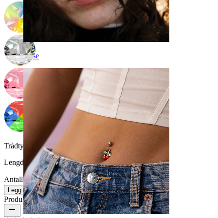
Nese
Trådtykkelse:
1,6 mm
Lengde:
10 mm
Antall: 1
Endre
Legg i handlekurv
Produktanmeldelser