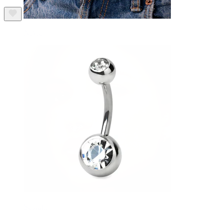
Navle
Septum