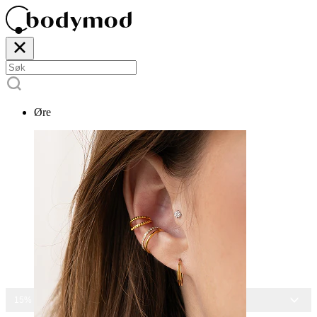
Øre
15% RABATT PÅ ALLE SMYKKER