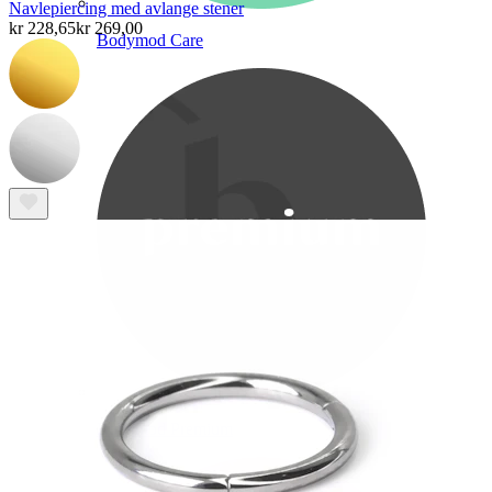
Navlepiercing med avlange stener
kr 228,65
kr 269,00
Bodymod Care
Bodymod Premium