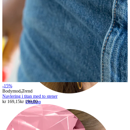
-15%
Bodymod Trend
Navlering i titan med to stener
kr 169,15
kr 199,00
Øreflipp