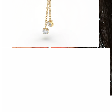
Vanntett
Ørepiercinger