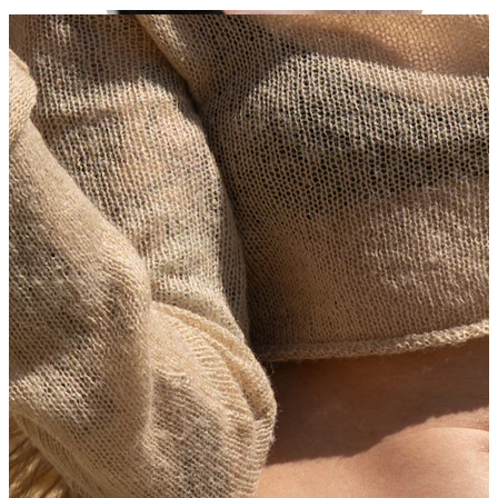
Stretching
14K gullsmykker
Shop titan