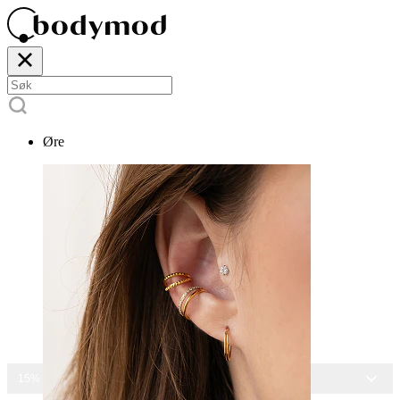
Øre
15% RABATT PÅ ALLE SMYKKER