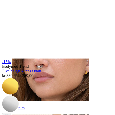
Navle
-15%
Bodymod Trend
Juvelbelagt klipps i titan
kr 330,65
kr 389,00
Septum