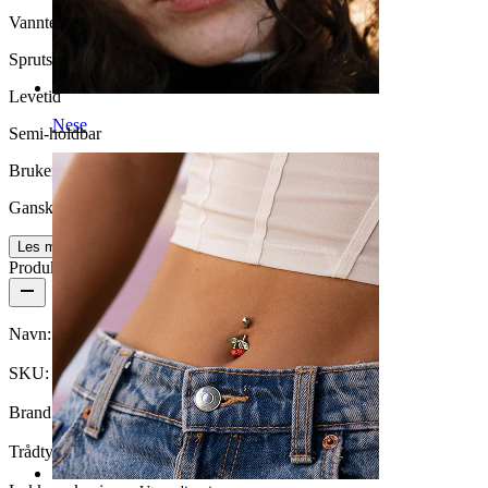
Vanntett
Sprutsikker
Levetid
Nese
Semi-holdbar
Brukervennlighet
Ganske enkelt
Les mer
Produktdetaljer
Navn:
Navlepiercing med stener og kjeder
SKU:
Belly-539
Brand:
Bodymod Trend
Trådtykkelse:
1,6 mm