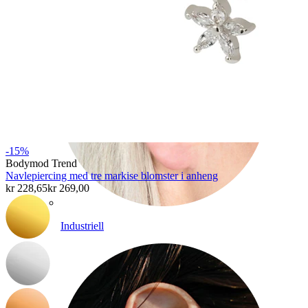
-15%
Bodymod Trend
Navlepiercing med tre markise blomster i anheng
kr 228,65
kr 269,00
Industriell