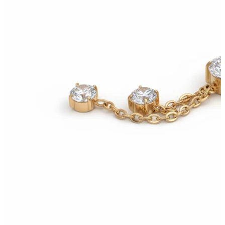
Øreflipp