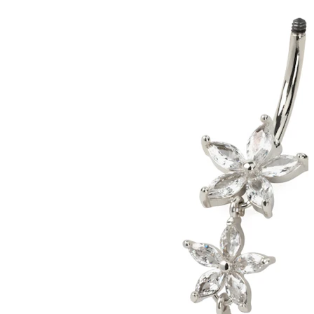
Conch
Daith