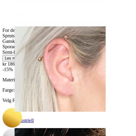
Daith
For de fleste hudtyper
Sprutsikker
Ganske enkelt
Sporadisk bruk
Semi-holdbar
Les mer
kr 186,15
kr 219,00
-15%
Materiale:
Kirurgisk stål
Farge
:
Velg Farge
Industriell