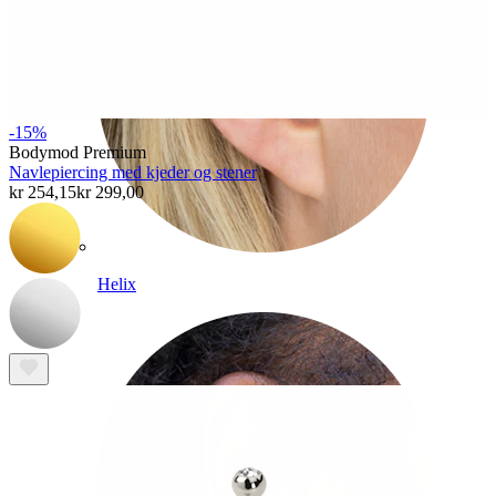
-15%
Bodymod Premium
Navlepiercing med kjeder og stener
kr 254,15
kr 299,00
Helix