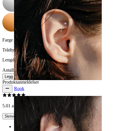
Farge på sten:
Klar
Trådtykkelse:
1,6 mm
Lengde:
10 mm
Antall: 1
Endre
Legg i handlekurv
Produktanmeldelser
Rook
5.0
1 anmeldelser
Skrive en omtale
Rating