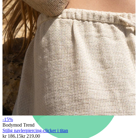
Nyhet
Kjøp 4, betal for 3
Shop Bodymod Moments
Brands
Brands
-15%
Bodymod Trend
Stilig navlerpiercing-clicker i titan
kr 186,15
kr 219,00