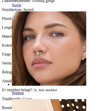
Lukkemekanisme:
Utvendig gjenge
Navle
Smykketype:
Barbell
Plassering:
Navle
Lengde:
10 mm
Materiale:
Kirurgisk stål
Kulestørrelse:
5 mm.
Farge på sten:
Klar
Stentype:
Kubisk Zirkonia
Beleggtype:
PVD-belegg
Antall enheter:
1
Er smykket belagt?:
Ja, hele smykket
Septum
Totallengde:
52 mm.
Bunnkule:
8 mm