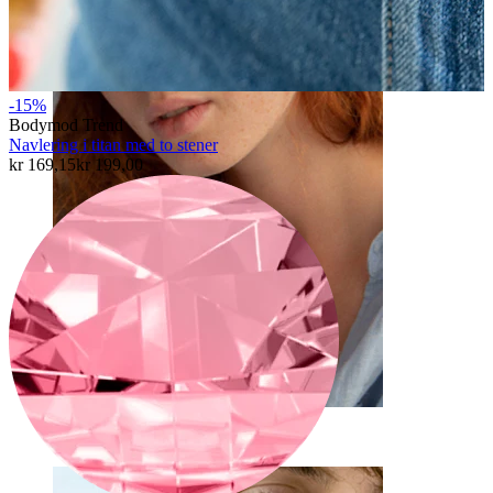
Øyebryn
-15%
Bodymod Trend
Navlering i titan med to stener
kr 169,15
kr 199,00
Dermal