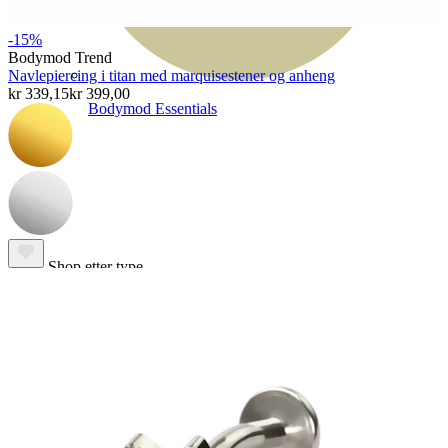
-15%
Bodymod Trend
Navlepiercing i titan med marquisestener og anheng
kr 339,15
kr 399,00
Bodymod Essentials
Kjøp 4, betal for 3
Shop etter type
Smykketype