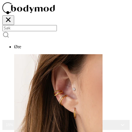
Øre
15% RABATT PÅ ALLE SMYKKER