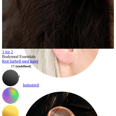
3 for 2
Bodymod Essentials
Rett barbell med kuler
I/T
(undefined)
Industriell