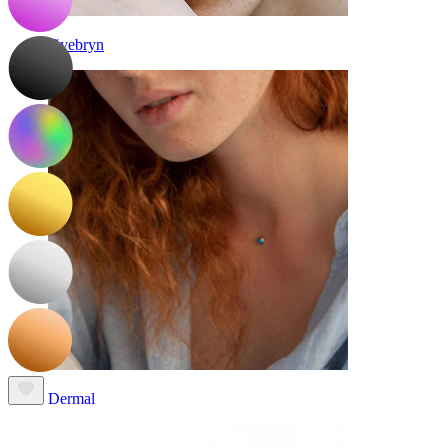
Øyebryn
Dermal