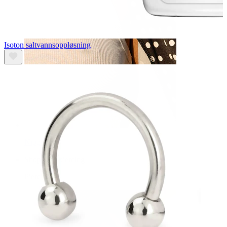
Isoton saltvannsoppløsning
Nippel
Shop etter piercing
Piercings