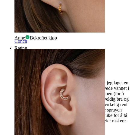
Genialt
Genialt!
Anne
Bekreftet kjøp
Conch
Rating
Jeg anbefaler!
Jeg prøvde dette produktet for første gang i dag, jeg laget en
løsning i en kopp som angitt, men jeg mikrowavede vannet i
stedet for å koke det. Jeg holdt ørene mine i koppen (for å
rense øreflippen min piercing) løsningen føltes veldig bra og
avslappende og piercingen og smykket mitt ser virkelig rent
ut. Løsningen var lett å lage, men selvfølgelig er sprayen
raskere, men jeg vil begynne å bruke dette hver uke for å få
renset alt ordentlig og for at piercingene mine heler raskere.
Jeg anbefaler :)