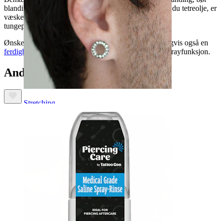
blandingen ikke benyttes til orale piercinger. Unnlater du tetreolje, er
væsken også beregnet til orale piercinger, som f.eks.
tungepiercinger.
Ønsker du ikke å lage ditt eget saltvann, har vi naturligvis også en
ferdigblandet isoton saltvannsløsning
med en smart sprayfunksjon.
Andre har også kjøpt
Stretching