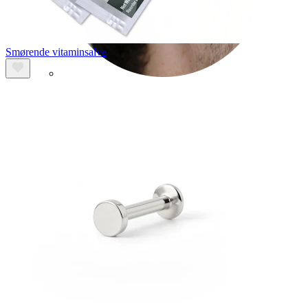
Smørende vitaminsalve
Stretching
14K gullsmykker
Shop titan