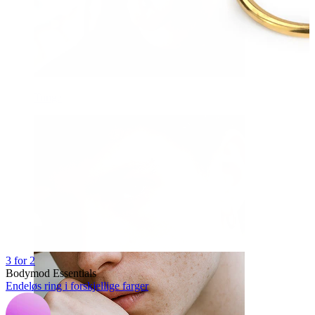
Tunge
3 for 2
Bodymod Essentials
Endeløs ring i forskjellige farger