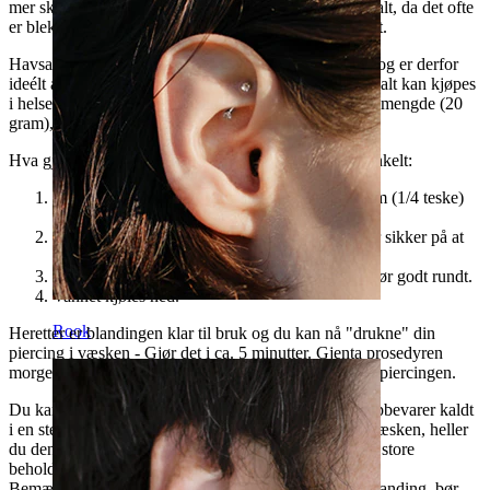
mer skade end godt. Bruk f.eks. ikke vanlig kjøkkensalt, da det ofte
er bleket samt tilført jod eller saltvann direkte fra havet.
Havsalt inneholder fra naturens side nesten ingen jod og er derfor
ideélt å bruke hvis du vil lage ditt egen saltvann. Havsalt kan kjøpes
i helseforretninger eller du kan kjøpe det her i en liten mengde (20
gram), som allikevel gir opp til 4 liter saltvann.
Hva gjør du så, tenker du nok. Det er faktisk meget enkelt:
Du tar ca. 2,5 dl. rent vann og tilføyer 1,25 gram (1/4 teske)
salt til vannet.
Så gir du vannet et oppkok, hvor du samtidig er sikker på at
vannet har oppløst saltet.
Valgfritt: Tilføy 2 dråper
tetreolje
til vannet og rør godt rundt.
Vannet kjøles ned.
Rook
Heretter er blandingen klar til bruk og du kan nå "drukne" din
piercing i væsken - Gjør det i ca. 5 minutter. Gjenta prosedyren
morgen og kveld til det ikke lengre er problemer med piercingen.
Du kan med fordel lage en større mengde, som du oppbevarer kaldt
i en steril beholder. Hver gang du skal bruke noe av væsken, heller
du den ønskede mengden over i et annet glass, så den store
beholderen ikke blir "infisert".
Bemærk vennligst at hvis du tilføyer tetreolje til din blanding, bør