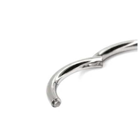
Bodymod Essentials
Kjøp 4, betal for 3
Shop etter type
Smykketype