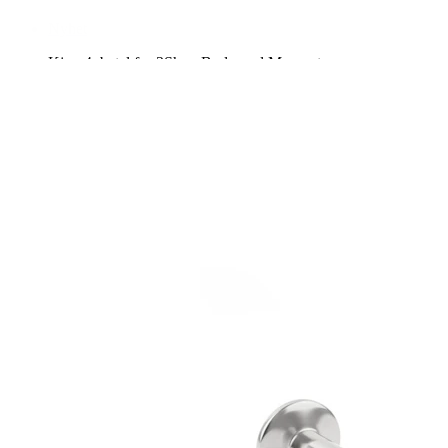
Nyhet
Kjøp 4, betal for 3
Shop Bodymod Moments
Brands
Brands