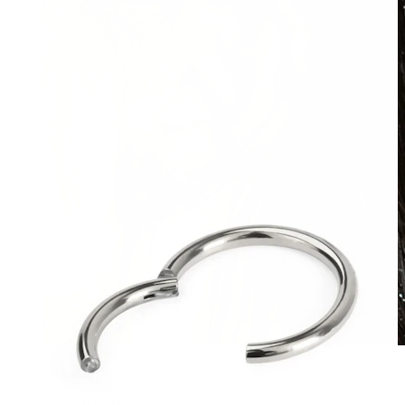
Vanntett
Ørepiercinger