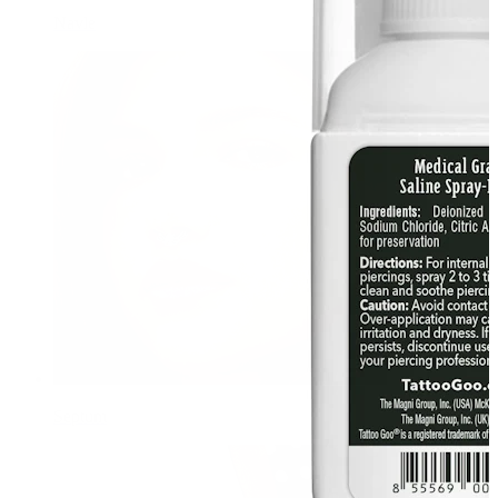
Navle
Septum