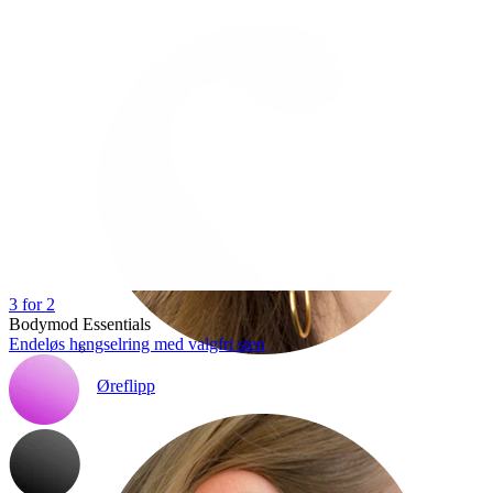
3 for 2
Bodymod Essentials
Endeløs hengselring med valgfri sten
Øreflipp