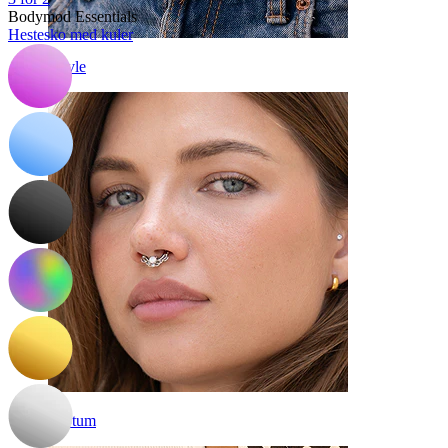
Bodymod Essentials
Hestesko med kuler
Navle
Septum