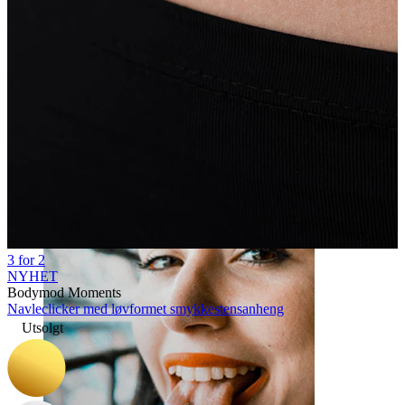
Leppe
3 for 2
NYHET
Bodymod Moments
Navleclicker med løvformet smykkestensanheng
Utsolgt