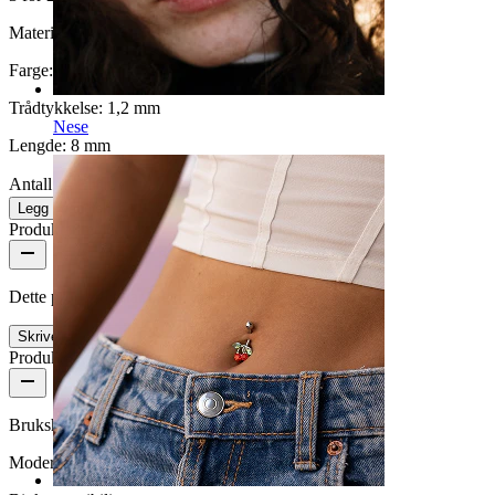
Materiale:
Kirurgisk stål / Messing
Farge:
Gull
Trådtykkelse:
1,2 mm
Nese
Lengde:
8 mm
Antall: 1
Endre
Legg i handlekurv
Produktanmeldelser
Dette produktet har ingen omtaler enda
Skrive en omtale
Produktkvalitet
Brukshyppighet
Moderat bruk