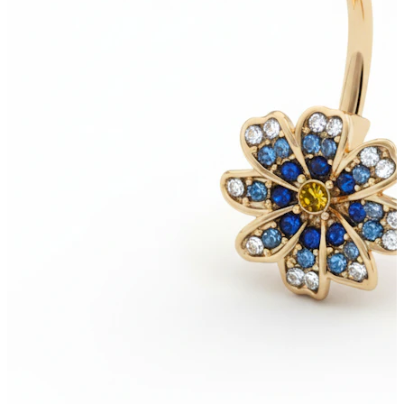
Nyhet
Kjøp 4, betal for 3
Shop Bodymod Moments
Brands
Brands