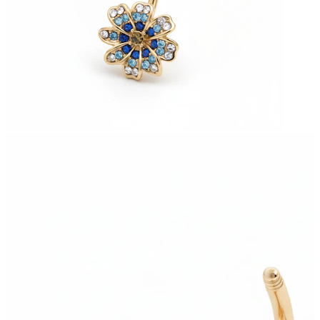
Stretching
14K gullsmykker
Shop titan