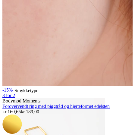
Bodymod Essentials
Kjøp 4, betal for 3
Shop etter type
-15%
Smykketype
3 for 2
Bodymod Moments
Forovervendt ring med piggtråd og hjerteformet edelsten
kr 160,65
kr 189,00