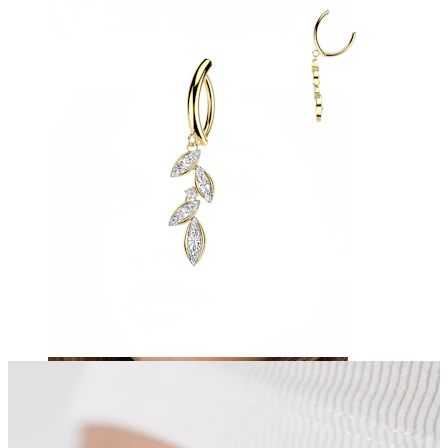
Navle
Septum