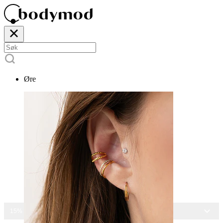
Øre
15% RABATT PÅ ALLE SMYKKER