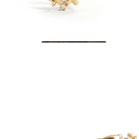
Conch
Daith