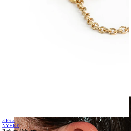
Klipps
3 for 2
NYHET
Bodymod Moments