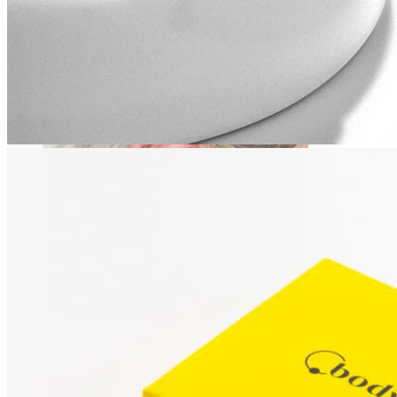
Daith
Industriell