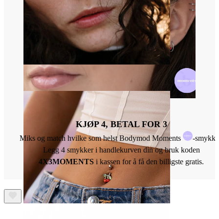
Nese
KJØP 4, BETAL FOR 3
Miks og match hvilke som helst Bodymod Moments
-smykke
Legg 4 smykker i handlekurven din og bruk koden
4X3MOMENTS
i kassen for å få den billigste gratis.