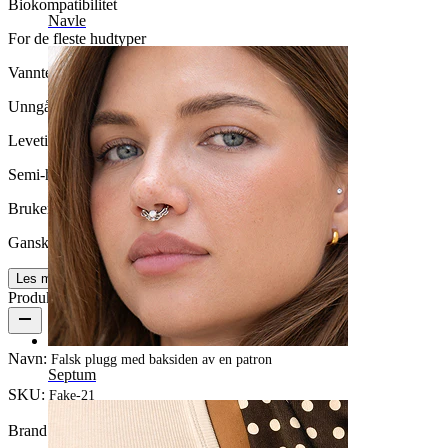
Biokompatibilitet
Navle
For de fleste hudtyper
Vanntett
Unngå vann
Levetid
Semi-holdbar
Brukervennlighet
Ganske enkelt
Les mer
Produktdetaljer
Navn:
Falsk plugg med baksiden av en patron
Septum
SKU:
Fake-21
Brand:
Bodymod Moments