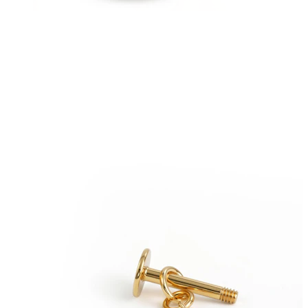
Øyebryn
Dermal