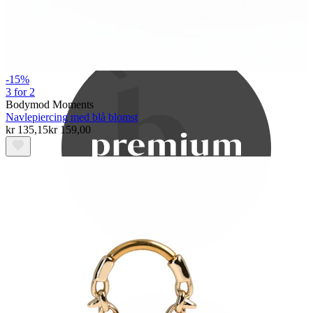
Bodymod Care
-15%
3 for 2
Bodymod Moments
Navlepiercing med blå blomst
kr 135,15
kr 159,00
Bodymod Premium