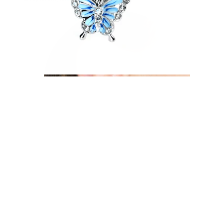
Øreflipp