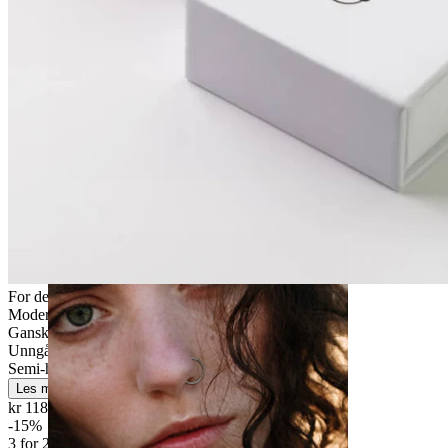
Stretching
For de fleste hudtyper
Moderat bruk
Ganske enkelt
Unngå vann
Semi-holdbar
Les mer
kr 118,15
kr 139,00
-15%
3 for 2