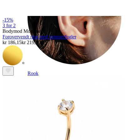
-15%
3 for 2
Bodymod Moments
Forovervendt ring med sommerfugler
kr 186,15
kr 219,00
Rook