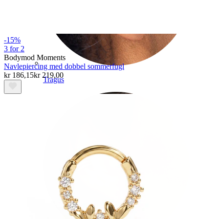
-15%
3 for 2
Bodymod Moments
Navlepiercing med dobbel sommerfugl
kr 186,15
kr 219,00
Tragus