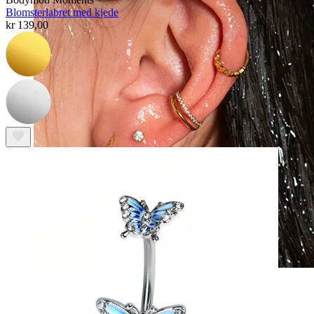
Blomsterlabret med kjede
kr 139,00
Vanntett
Ørepiercinger