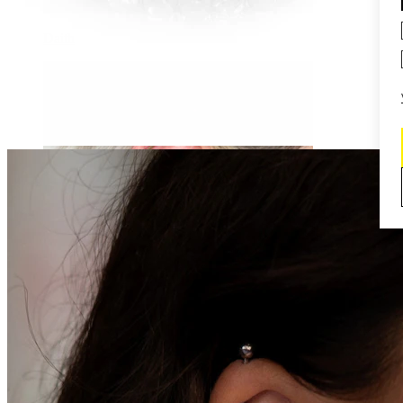
Daith
Industriell