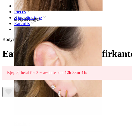
Hjem
Pieces
Kjøp etter type
Ørepiercinger
Earcuffs
Earcuff med stenbesatte firkanter
Bodymod Trend
Earcuff med stenbesatte firkant
Kjøp 3, betal for 2 − avsluttes om
12h 33m 41s
Øreflipp