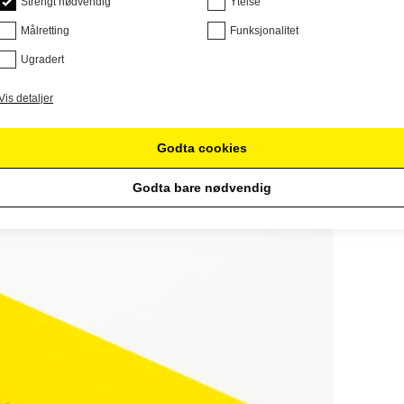
Strengt nødvendig
Ytelse
Målretting
Funksjonalitet
Ugradert
Vis detaljer
Godta cookies
Godta bare nødvendig