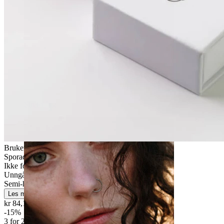
Stretching
Brukervennligt
Sporadisk bruk
Ikke for sensitiv hud
Unngå vann
Semi-holdbar
Les mer
kr 84,15
kr 99,00
-15%
3 for 2