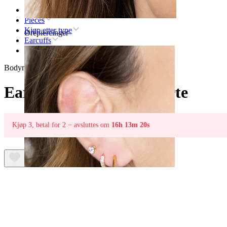
Hjem
Pieces
Kjøp etter type
Ørepiercinger
Earcuffs
Earcuff med filigranhjerte
Bodymod Moments
Earcuff med filigranhjerte
Kjøp 3, betal for 2 − avsluttes om
16h 13m 20s
Øreflipp