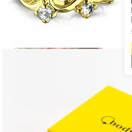
Daith
Industriell