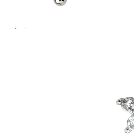
Nyhet
Kjøp 4, betal for 3
Shop Bodymod Moments
Brands
Brands