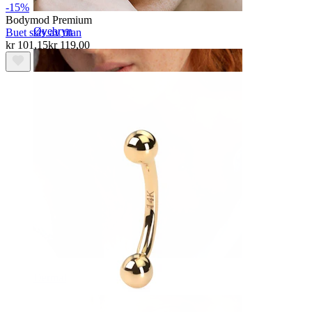
-15%
Bodymod Premium
Øyebryn
Buet stav av titan
kr 101,15
kr 119,00
Dermal