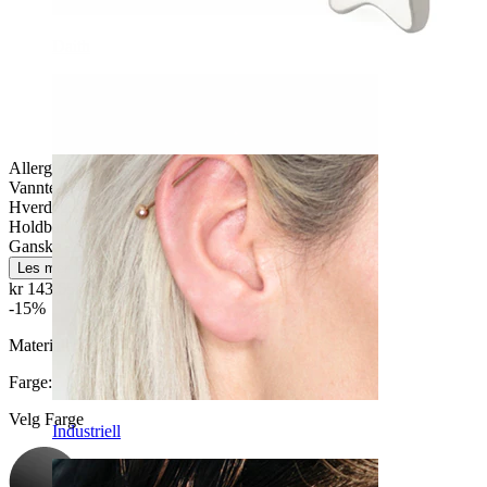
Daith
Allergivennlig
Vanntett
Hverdagsbruk
Holdbar
Ganske enkelt
Les mer
kr 143,65
kr 169,00
-15%
Materiale:
Titan
Farge
:
Velg Farge
Industriell