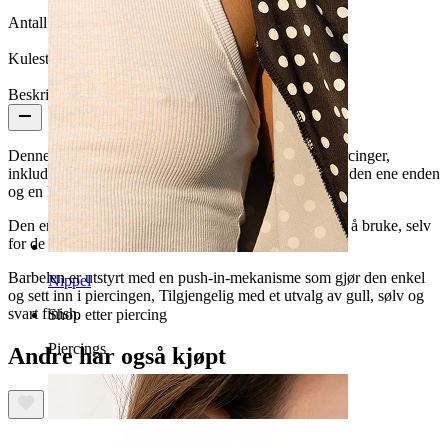
Antall enheter:
1
Kulestørrelse:
3 mm
Beskrivelse
Denne buede barbelen egner seg godt til en rekke piercinger,
inkludert øyenbryn, øre og leppe. Den har en stjerne i den ene enden
og en kule i den andre.
Den er laget av titan, og sørger for at den er behagelig å bruke, selv
for de med svært sensitiv hud.
Barbelen er utstyrt med en push-in-mekanisme som gjør den enkel
Nippel
og sett inn i piercingen, Tilgjengelig med et utvalg av gull, sølv og
svart finish.
Shop etter piercing
Piercings
Andre har også kjøpt