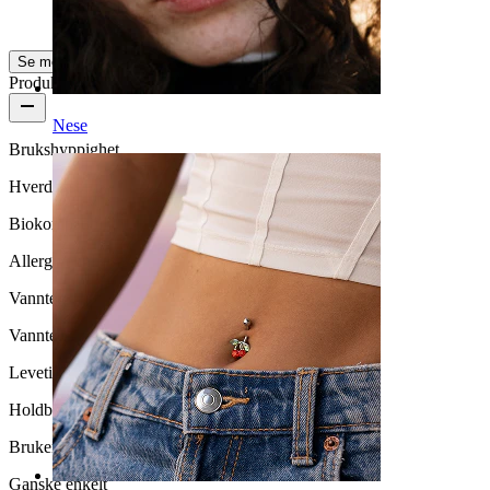
AI-oversatt
Vis original
Se mer
Produktkvalitet
Nese
Brukshyppighet
Hverdagsbruk
Biokompatibilitet
Allergivennlig
Vanntett
Vanntett
Levetid
Holdbar
Brukervennlighet
Ganske enkelt