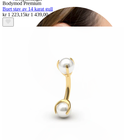
Bodymod Premium
Buet stav av 14 karat gull
kr 1 223,15
kr 1 439,00
Øreflipp