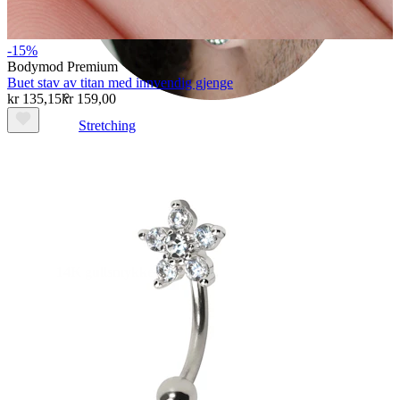
-15%
Bodymod Premium
Buet stav av titan med innvendig gjenge
kr 135,15
kr 159,00
Stretching
14K gullsmykker
Shop titan