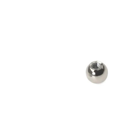
Bodymod Care
Bodymod Premium