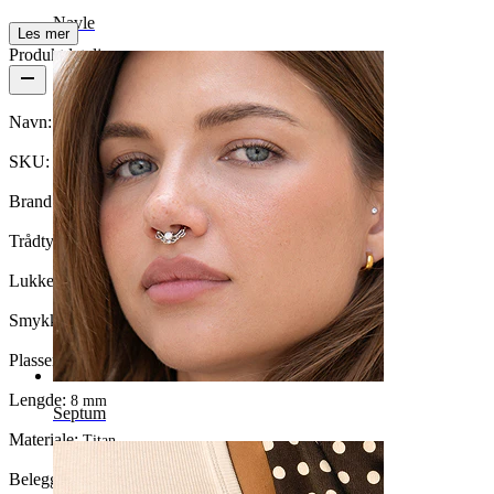
Navle
Les mer
Produktdetaljer
Navn:
Buet barbel med stjerne
SKU:
Banana-94
Brand:
Bodymod Trend
Trådtykkelse:
1,2 mm
Lukkemekanisme:
Push-In
Smykketype:
Barbell
Plassering:
Snug, Rook, Øyenbryn, Daith, Leppe
Lengde:
8 mm
Septum
Materiale:
Titan
Beleggtype:
PVD-belegg