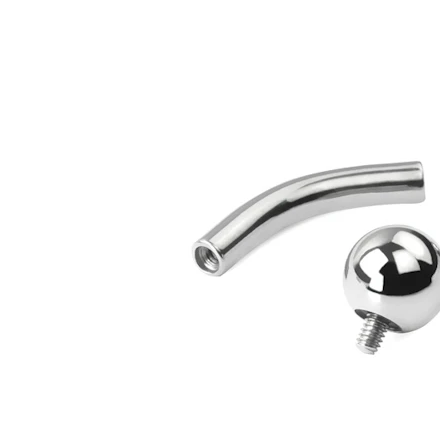
Bodymod Essentials
Kjøp 4, betal for 3
Shop etter type
Smykketype