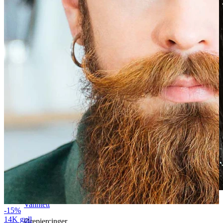
Vanntett
-15%
14K gull
Ørepiercinger