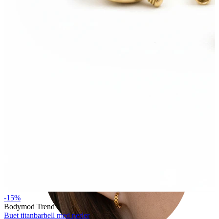
Tragus
-15%
Bodymod Trend
Buet titanbarbell med perler