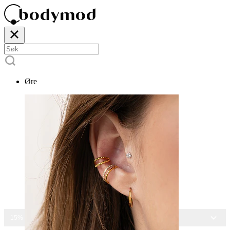
Øre
15% RABATT PÅ ALLE SMYKKER