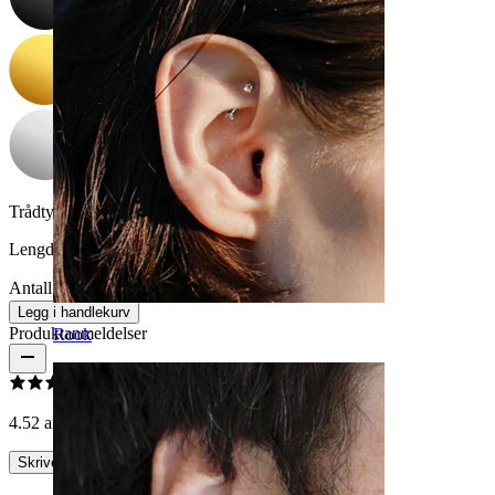
Trådtykkelse:
1,2 mm
Lengde:
8 mm
Antall: 1
Endre
Legg i handlekurv
Produktanmeldelser
Rook
4.5
2 anmeldelser
Skrive en omtale