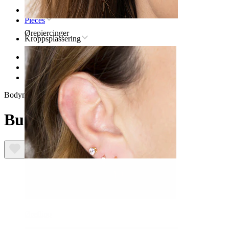
Hjem
Pieces
Ørepiercinger
Kroppsplassering
Leppe
Leppepiercingsmykker av titan
Buet barbel med stjerne
Bodymod Trend
Buet barbel med stjerne
Øreflipp