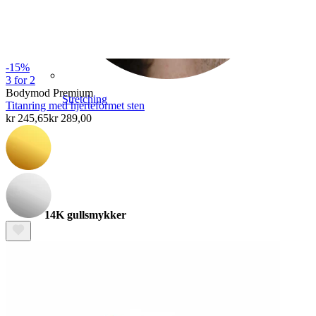
-15%
3 for 2
Bodymod Premium
Stretching
Titanring med hjerteformet sten
kr 245,65
kr 289,00
14K gullsmykker
Shop titan