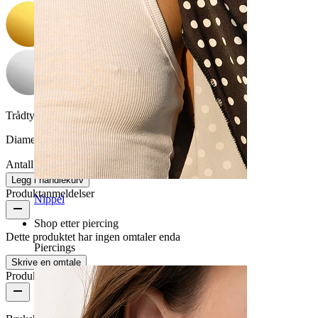
Trådtykkelse:
1,2 mm
Diameter:
8 mm
Antall: 1
Endre
Legg i handlekurv
Produktanmeldelser
Nippel
Shop etter piercing
Dette produktet har ingen omtaler enda
Piercings
Skrive en omtale
Produktkvalitet