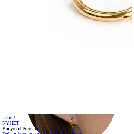
Tragus
3 for 2
NYHET
Bodymod Premium
Delikat forovervendt titanring med stentrio