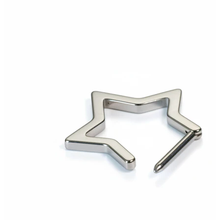
Bodymod Care
Bodymod Premium