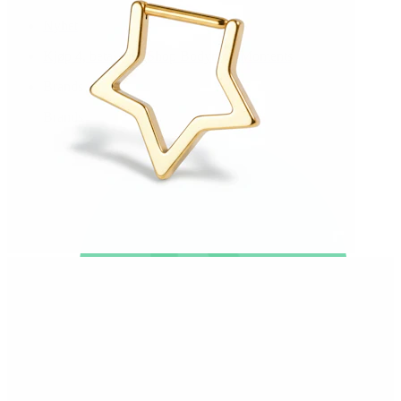
Nyhet
Kjøp 4, betal for 3
Shop Bodymod Moments
Brands
Brands