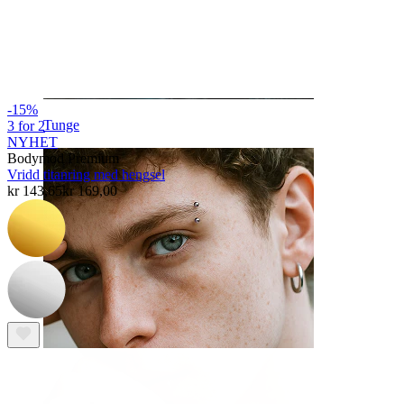
-15%
Tunge
3 for 2
NYHET
Bodymod Premium
Vridd titanring med hengsel
kr 143,65
kr 169,00