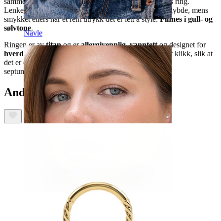
sammensveisede lenker og forvandler det til en sømløs ring.
Lenkedetaljen sitter foran på ringen og gir tekstur og dybde, mens
smykket ellers har et rent utrykk det er lett å style.
Finnes i gull- og
sølvtone
.
Navle
Ringen er av
titan
og er
allergivennlig
,
vanntett
og designet for
hverdagsbruk
.
Hengsellåsen
åpnes og lukkes med et klikk, slik at
det er enkelt å bytte smykker. Passer til daith, helix og
septumpiercinger.
Andre har også kjøpt
Septum