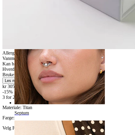
Navle
Allergivennlig
Vanntett
Kan holde livet ut
Hverdagsbruk
Brukervennligt
Les mer
kr 305,15
kr 359,00
-15%
3 for 2
Materiale:
Titan
Septum
Farge
:
Velg Farge