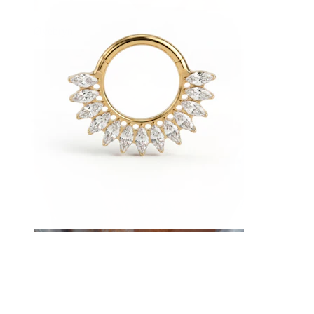
Øyebryn
Dermal