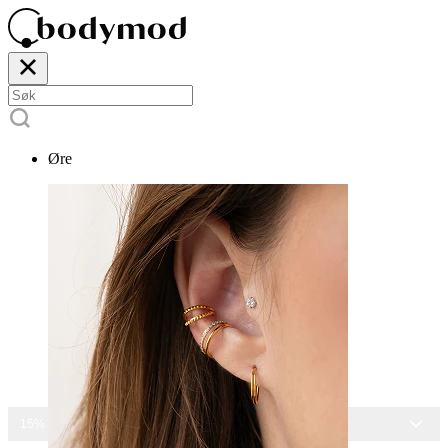
Øre
15% RABATT PÅ ALLE SMYKKER