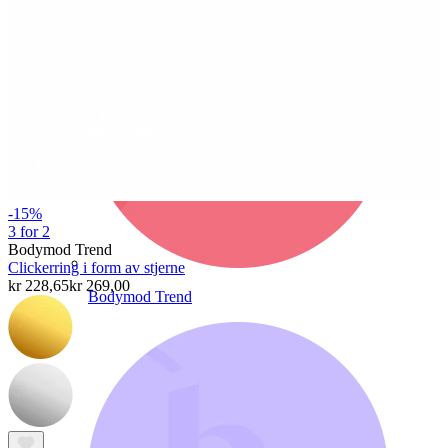
-15%
3 for 2
Bodymod Trend
Clickerring i form av stjerne
kr 228,65
kr 269,00
Bodymod Trend