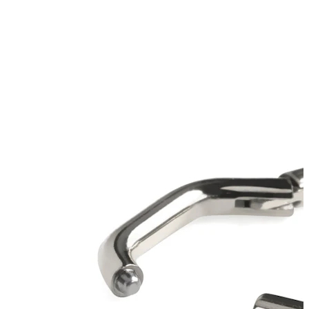
Bodymod Essentials
Kjøp 4, betal for 3
Shop etter type
Smykketype