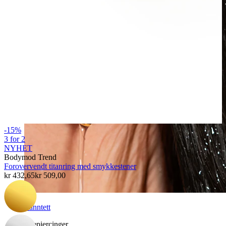
-15%
3 for 2
NYHET
Bodymod Trend
Forovervendt titanring med smykkestener
kr 432,65
kr 509,00
Vanntett
Ørepiercinger