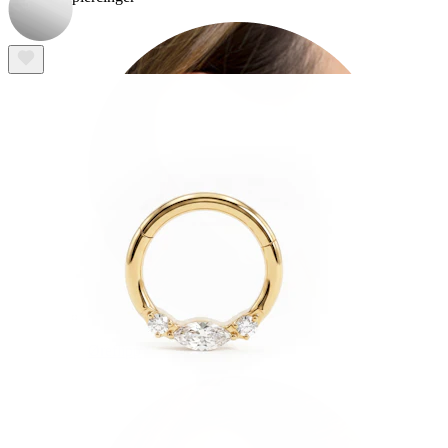
Øreflipp