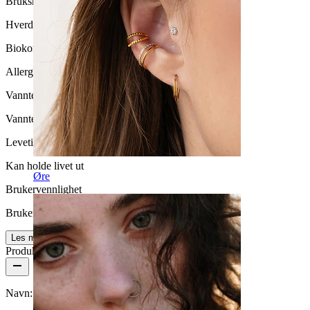
Brukshyppighet
Hverdagsbruk
Biokompatibilitet
Allergivennlig
Vanntett
Vanntett
Levetid
Kan holde livet ut
Øre
Brukervennlighet
Brukervennligt
Les mer
Produktdetaljer
Navn:
Titanring med lenkedetalj