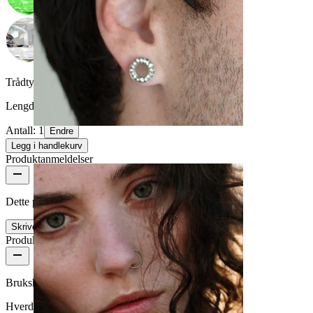
Trådtykkelse:
1 mm
Lengde:
6 mm
Antall: 1
Endre
Stretching
Legg i handlekurv
Produktanmeldelser
Dette produktet har ingen omtaler enda
Skrive en omtale
Produktkvalitet
Brukshyppighet
Hverdagsbruk