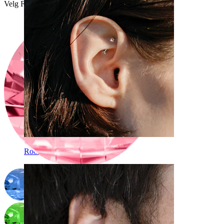
Velg Farge på sten
Rook