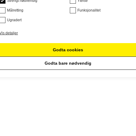
Strengt nødvendig
Ytelse
Målretting
Funksjonalitet
Ugradert
Vis detaljer
Godta cookies
Godta bare nødvendig