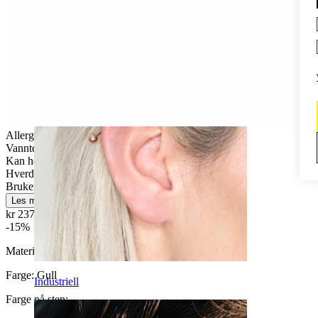
Daith
Allergivennlig
Vanntett
Kan holde livet ut
Hverdagsbruk
Brukervennligt
Les mer
kr 237,15
kr 279,00
-15%
Materiale:
Titan
Farge:
Gull
Industriell
Farge på sten
: