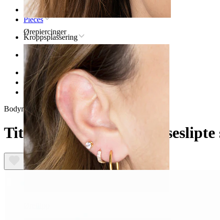
Hjem
Pieces
Ørepiercinger
Kroppsplassering
Øre
Helix
Titan piercingsmykker til helix
Titanlabret med marquiseslipte stener
Bodymod Trend
Titanlabret med marquiseslipte 
Øreflipp