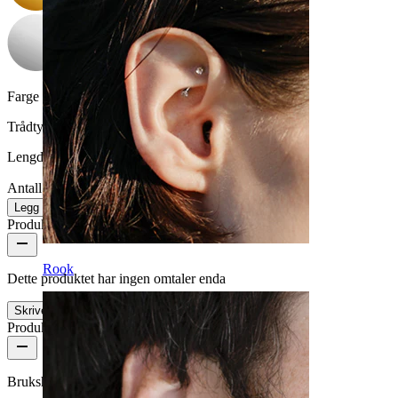
Farge på sten:
Klar
Trådtykkelse:
1,6 mm
Lengde:
14 mm
Antall: 1
Endre
Legg i handlekurv
Produktanmeldelser
Rook
Dette produktet har ingen omtaler enda
Skrive en omtale
Produktkvalitet
Brukshyppighet