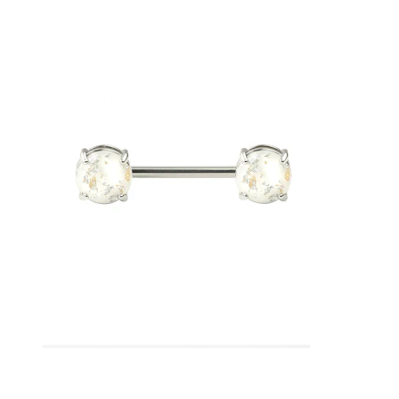
Bodymod Essentials
Kjøp 4, betal for 3
Shop etter type
Smykketype