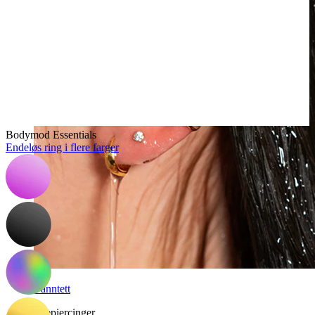
Bodymod Essentials
Endeløs ring i flere farger
Vanntett
Ørepiercinger