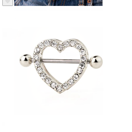
Navle
Septum