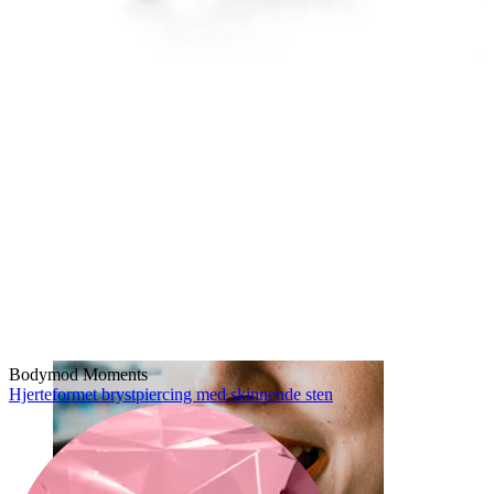
Leppe
Bodymod Moments
Hjerteformet brystpiercing med skinnende sten