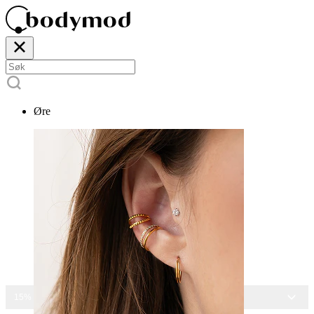
Øre
15% RABATT PÅ ALLE SMYKKER