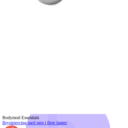
Bodymod Trend
Bodymod Essentials
Brystpiercing med sten i flere farger