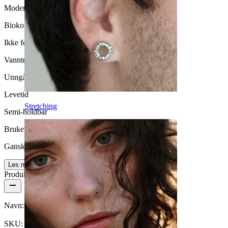
Moderat bruk
Biokompatibilitet
Ikke for sensitiv hud
Vanntett
Unngå vann
Levetid
Stretching
Semi-holdbar
Brukervennlighet
Ganske enkelt
Les mer
Produktdetaljer
Navn:
Nippelbarbell med sommerfuglender
SKU:
Nipple-113