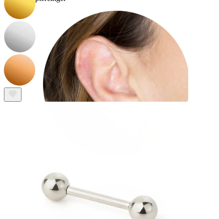
Øreflipp