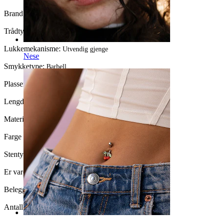
Brand:
Bodymod Trend
Trådtykkelse:
1,6 mm
Lukkemekanisme:
Utvendig gjenge
Nese
Smykketype:
Barbell
Plassering:
Nippel
Lengde:
14 mm
Materiale:
Kirurgisk stål / Messing
Farge på sten:
Klar
Stentype:
Kubisk Zirkonia
Er varen limt?:
Ja
Beleggtype:
PVD-belegg
Antall enheter:
1