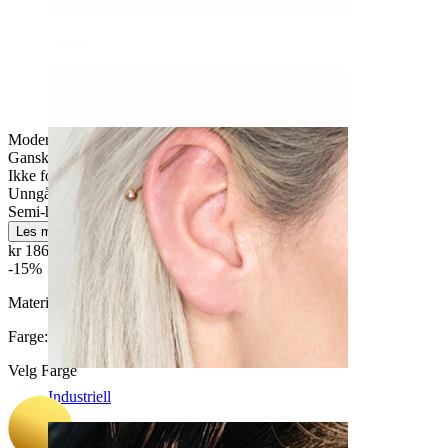
Daith
Moderat bruk
Ganske enkelt
Ikke for sensitiv hud
Unngå vann
Semi-holdbar
Les mer
kr 186,15
kr 219,00
-15%
Materiale:
Kirurgisk stål / Messing
Farge
:
Velg Farge
Industriell