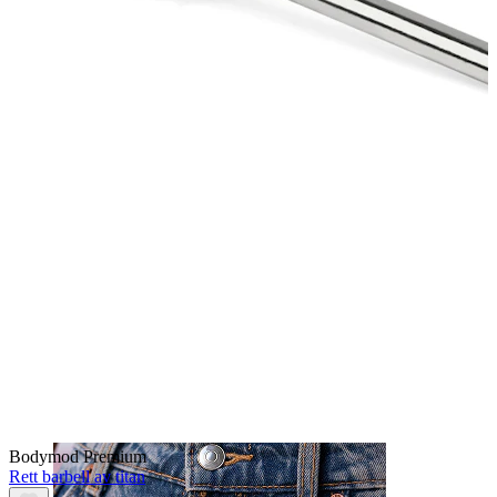
Nese
Bodymod Premium
Rett barbell av titan