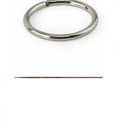
Øyebryn
Dermal