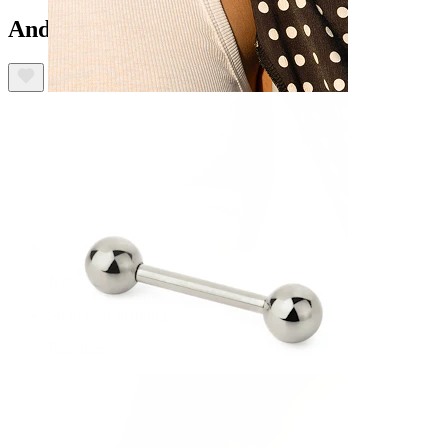
Andre har også kjøpt
Nippel
Shop etter piercing
Piercings