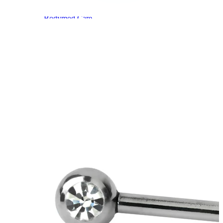
Bodymod Care
Bodymod Premium