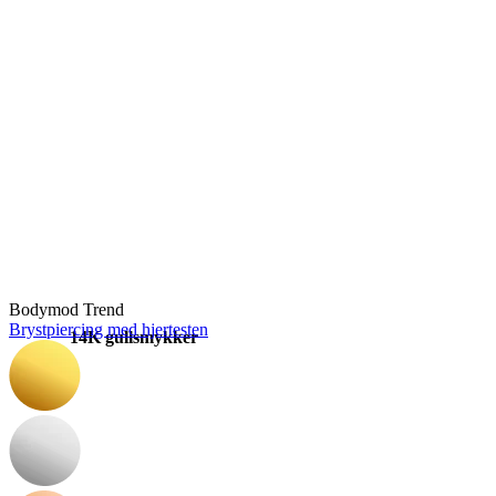
Stretching
Bodymod Trend
Brystpiercing med hjertesten
14K gullsmykker
Shop titan