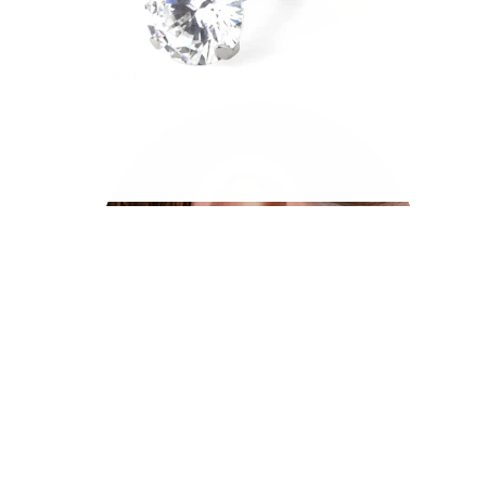
Conch
Daith