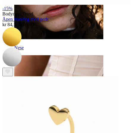
-15%
Bodymod Trend
Åpen titanring med perle
kr 84,15
kr 99,00
Nese