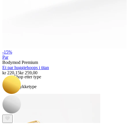
Bodymod Essentials
-15%
Par
Kjøp 4, betal for 3
Bodymod Premium
Et par huggiehoops i titan
kr 220,15
kr 259,00
Shop etter type
Smykketype