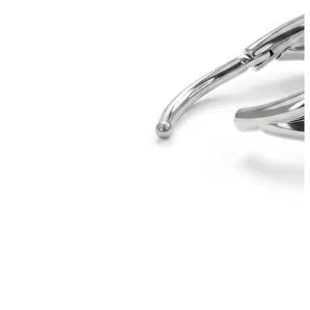
Nyhet
Kjøp 4, betal for 3
Shop Bodymod Moments
Brands
Brands