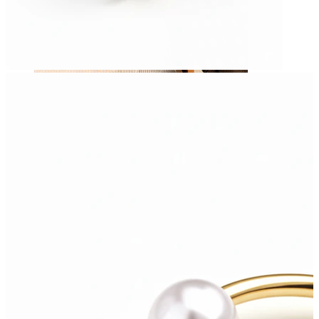
Nippel
Shop etter piercing
Piercings