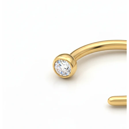
Øyebryn
Dermal