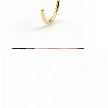
Navle
Septum