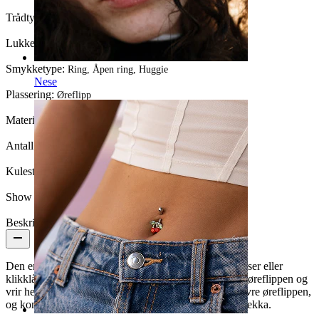
Trådtykkelse:
1 mm
Lukkemekanisme:
Andre
Smykketype:
Ring, Åpen ring, Huggie
Nese
Plassering:
Øreflipp
Materiale:
Titan
Antall enheter:
1
Kulestørrelse:
2 mm
Show pair option:
Ja
Beskrivelse
Den enkle åpne ringen i titan gjør ting enkelt. Ingen låser eller
klikklåser, bare en glatt, åpen kurve du fører gjennom øreflippen og
vrir helt til den sitter på plass. Bruk den i nedre eller øvre øreflippen,
og kombiner den hvis du har lyst til å variere smykkerekka.