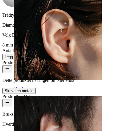
Trådtykkelse:
1 mm
Diameter
:
Velg Diameter
8 mm
Antall: 1
Endre
Legg i handlekurv
Produktanmeldelser
Dette produktet har ingen omtaler enda
Rook
Skrive en omtale
Produktkvalitet
Brukshyppighet
Hverdagsbruk