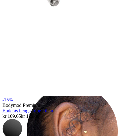
Helix
-15%
Bodymod Premium
Endeløs hengselring i titan
kr 109,65
kr 129,00