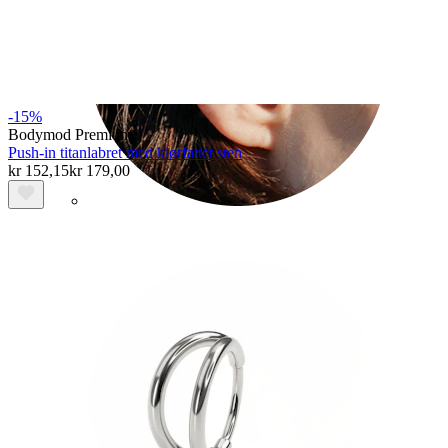
-15%
Bodymod Premium
Push-in titanlabret med klørfattet sten
kr 152,15
kr 179,00
Rook