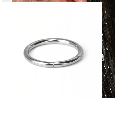
Vanntett
Ørepiercinger