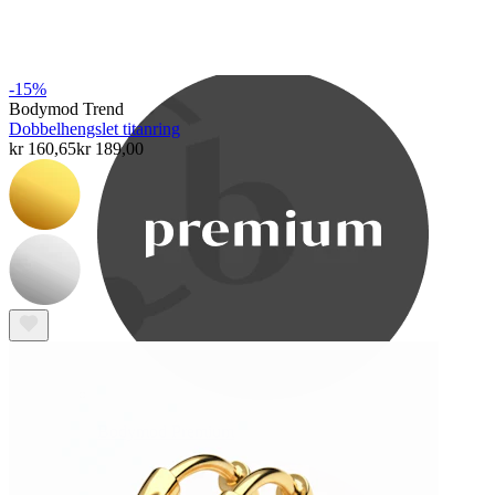
Bodymod Care
-15%
Bodymod Trend
Dobbelhengslet titanring
kr 160,65
kr 189,00
Bodymod Premium