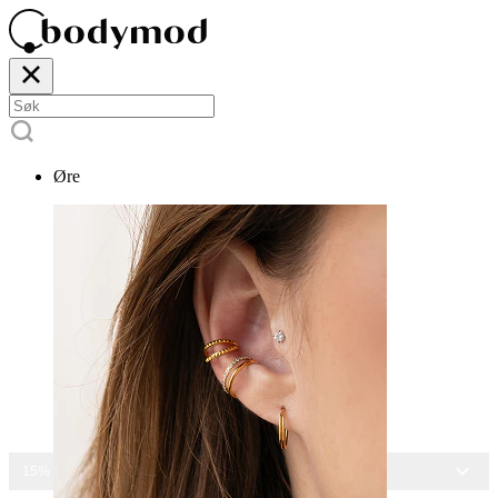
Øre
15% RABATT PÅ ALLE SMYKKER