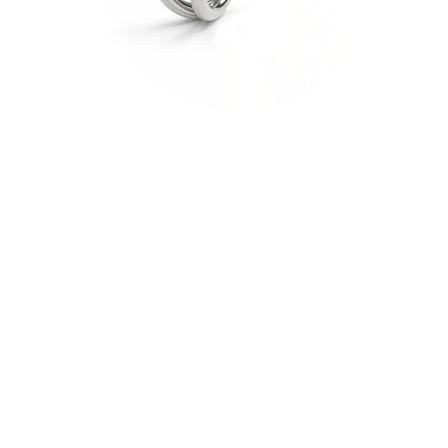
Stretching
14K gullsmykker
Shop titan