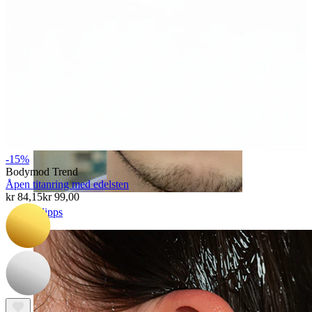
-15%
Bodymod Trend
Åpen titanring med edelsten
kr 84,15
kr 99,00
Klipps