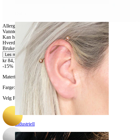
Daith
Allergivennlig
Vanntett
Kan holde livet ut
Hverdagsbruk
Brukervennligt
Les mer
kr 84,15
kr 99,00
-15%
Materiale:
Titan
Farge
:
Velg Farge
Industriell