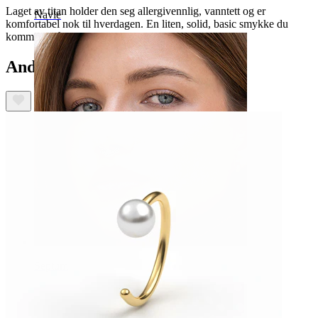
Laget av titan holder den seg allergivennlig, vanntett og er
Navle
komfortabel nok til hverdagen. En liten, solid, basic smykke du
kommer til å bruke oftere enn du tror.
Andre har også kjøpt
Septum