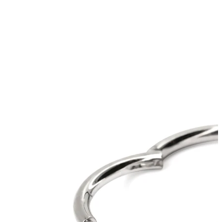
Øreflipp