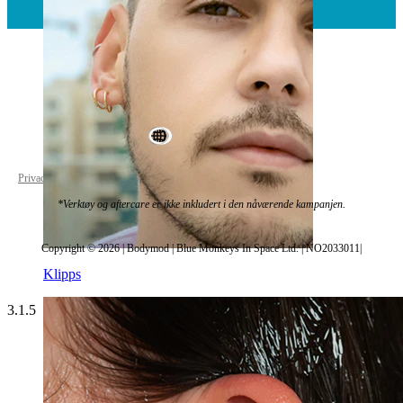
World Wide
Privacy policy
Cookie settings
*Verktøy og aftercare er ikke inkludert i den nåværende kampanjen.
Copyright © 2026 | Bodymod | Blue Monkeys In Space Ltd. | NO2033011|
Klipps
3.1.5