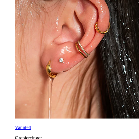
Vanntett
Ørepiercinger