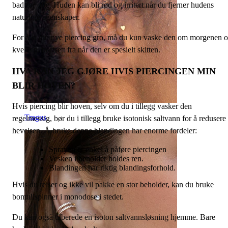
bad for ofte. Huden kan bli rød og irritert når du fjerner hudens
naturlige egenskaper.
For å la din nye piercing gro, må du kun vaske den om morgenen 
kvelden, bortsett fra når den er spesielt skitten.
HVA KAN JEG GJØRE HVIS PIERCINGEN MIN
BLIR HOVEN?
Hvis piercing blir hoven, selv om du i tillegg vasker den
Tragus
regelmessig, bør du i tillegg bruke isotonisk saltvann for å redusere
hevelsen. Å bruke denne blandingen har enorme fordeler:
Sprayen er enkel å påføre piercingen
Vesken i beholder holdes ren.
Blandingen har riktig blandingsforhold.
Hvis du reiser og ikke vil pakke en stor beholder, kan du bruke
bomullspinner i monodose i stedet.
Du kan også tilberede en isoton saltvannsløsning hjemme. Bare