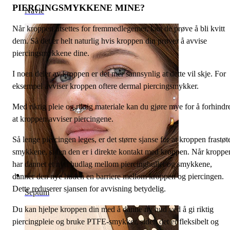
PIERCINGSMYKKENE MINE?
Navle
Når kroppen utsettes for fremmedlegemer, kan de prøve å bli kvitt
dem. Så det er helt naturlig hvis kroppen din prøver å avvise
piercingsmykkene dine.
I noen deler av kroppen er det mer sannsynlig at dette vil skje. For
eksempel avviser kroppen oftere dermal piercingsmykker.
Med riktig pleie og riktig materiale kan du gjøre mye for å forhindr
at kroppen avviser piercingene.
Så lenge piercingen leges, er det større sjanse for at kroppen frastøt
smykkene, siden den er i direkte kontakt med kroppen. Når kroppe
har dannet et nytt hudlag mellom piercinghullet og smykkene,
danner den nye huden en barriere mellom kroppen og piercingen.
Dette reduserer sjansen for avvisning betydelig.
Septum
Du kan hjelpe kroppen din med å danne ny hud ved å gi riktig
piercingpleie og bruke PTFE-smykker, siden det er fleksibelt og