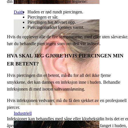
din er infisert ved å sjekke disse fire tegnene:
Huden er rød rundt piercingen.
Daith
Piercingen er sår.
Piercingen har hovnet opp.
Piercingområdet kjennes varmt.
Hvis du opplever alle de fire symptomene, med eller uten sårvæske
bør du behandle piercingen som om den var infisert.
HVA SKAL JEG GJØRE HVIS PIERCINGEN MIN
ER BETENT?
Hvis piercingen din er betent, må du for all del ikke fjerne
smykkene, det kan dannes en infeksjon inne i huden. Behandle
infeksjonen di med isoton saltvannsløsning.
Hvis infeksjonen vedvarer, må du få den sjekket av en profesjonell
piercer.
Industriell
Infeksjoner kan behandles med såpe eller klorheksidin hvis det er e
åpen kanal til betennelsen. Men hvis infeksjonen er fanget i huden,