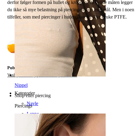
derfor følger formen på hullet og kroppen. På denne måten legger
du ikke så mye belastning på piercingen som med stål. Men i noen
tilfeller, som med piercinger i huden, kan du ikke bruke PTFE.
av
2
Publisert i:
Vanlige Piercingsproblemer og Aftercare
Nippel
Kategorier
Shop etter piercing
Navle
Piercings
Leppe
Nippel
Industriell