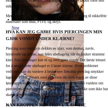
eksempel spor av nikkel, men frigjør ikke nikkel takket være den
mikropolerte overflaten.
Men hvis du er allergisk mot nikkel, bør du holde deg til nikkelfrie
materialer som titan, PTFE og akryl.
Nese
HVA KAN JEG GJØRE HVIS PIERCINGEN MIN
GJØR VONDT UNDER KLÆRNE?
Piercing som vanligvis dekkes av klær, som dermal, navle,
brystvorte og intime, kan føles ubehagelig når du bruker stramme
klær. Nye piercinger kan til og med gjøre vondt. Det første trinnet
for å unngå dette ubehaget er å løsne klærne. Hvis problemet
vedvarer, kan du vurdere å bruke mer fleksible piercing smykker
laget av PTFE. Snakk med pierceren din hvis ingen av disse
løsningene fungerer for deg. Pierceren din vil kunne vurdere om
piercingen er for eksponert eller prøv et annet smykke som ikke har
skarpe kanter som kan sette seg fast i klærne dine.
KAN KROPPEN MIN PRØVE Å AVVISE