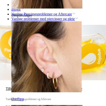
Hjem
Blogg
Vanlige Piercingsproblemer og Aftercare
Ørepiercinger
Vanlige problemer med piercinger og pleie
Tilbake til Vanlige Piercingsproblemer og Aftercare
Øreflipp
Vanlige Piercingsproblemer og Aftercare