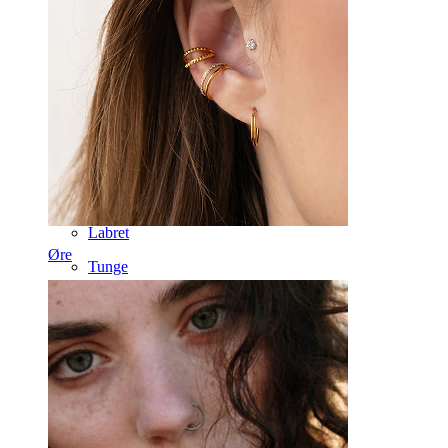
Dermal
Helix
Øre
Septum
14K gull
Klipps
Labret
Øre
Tunge
Nese
Tragus
Barbell
Rook
Daith