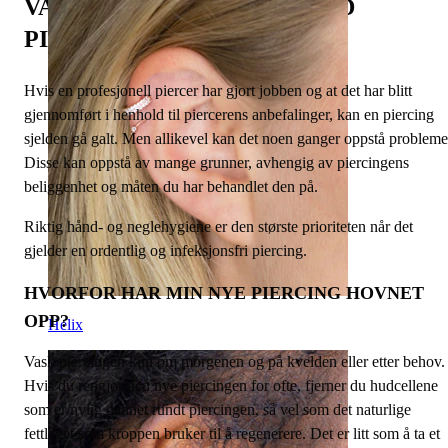
VANLIGE PROBLEMER MED
PIERCINGER OG PLEIE
Hvis en profesjonell piercer har gjort jobben og at det har blitt
gjennomført i henhold til piercerens anbefalinger, kan en piercing
sjelden gå galt. Men allikevel kan det noen ganger oppstå probleme
Disse kan oppstå av mange grunner, avhengig av piercingens
beliggenhet og måten du har behandlet den på.
Riktig hånd- og neglehygiene er den største prioriteten når det
gjelder en ordentlig og infeksjonsfri piercing.
HVORFOR HAR MIN NYE PIERCING HOVNET
OPP?
Helix
Vask piercingen kun om morgenen og på kvelden eller etter behov.
Hvis du rengjør den nye piercingen for ofte, fjerner du hudcellene
som er nylig dannet rundt piercingen, så vel som det naturlige
fettlaget som kroppen bruker til å regenerere. Det er litt som å ta et