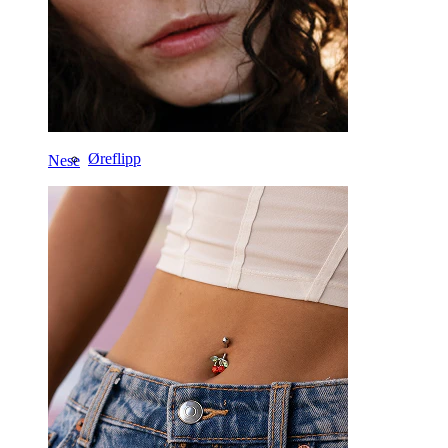
Hestesko
Ring
Verktøy
Buet barbell
Øreflipp
Nese
Titan