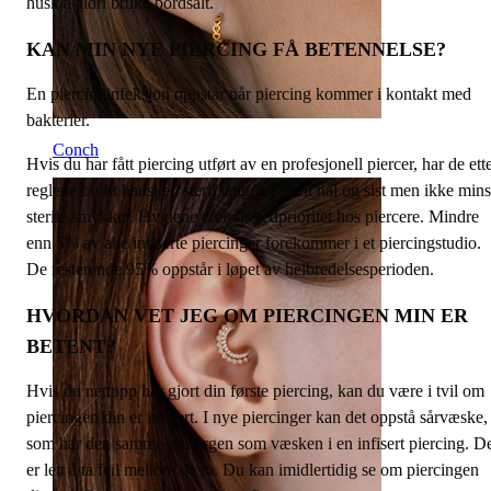
husk å aldri bruke bordsalt.
KAN MIN NYE PIERCING FÅ BETENNELSE?
En piercinginfeksjon oppstår når piercing kommer i kontakt med
bakterier.
Conch
Hvis du har fått piercing utført av en profesjonell piercer, har de ett
reglene brukt hansker, steril tang, en steril nål og sist men ikke mins
sterile smykker. Hygiene eren hovedprioritet hos piercere. Mindre
enn 5% av alle infiserte piercinger forekommer i et piercingstudio.
De resterende 95% oppstår i løpet av helbredelsesperioden.
HVORDAN VET JEG OM PIERCINGEN MIN ER
BETENT?
Hvis du nettopp har gjort din første piercing, kan du være i tvil om
piercingen din er infisert. I nye piercinger kan det oppstå sårvæske,
som har den samme gulfargen som væsken i en infisert piercing. D
er lett å ta feil mellom de to. Du kan imidlertidig se om piercingen