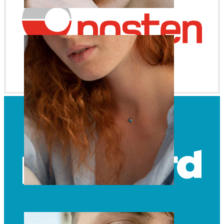
Øyebryn
Dermal