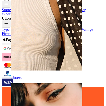
Størrelsesguide
Spor ordre
Leveringsinformasjon
Retur og
avbestilling
Betaling
Min konto
Bodymod support
Utforsk
Typer Piercingsmykker
Piercingsmykkenes Materialer
Vanlige
Piercingsproblemer og Aftercare
Nippel