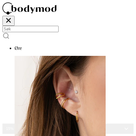
Øre
15% RABATT PÅ ALLE SMYKKER